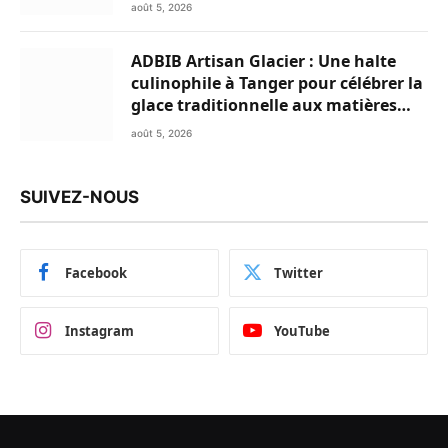
Club
août 5, 2026
ADBIB Artisan Glacier : Une halte
culinophile à Tanger pour célébrer la
glace traditionnelle aux matières
premières de choix
août 5, 2026
SUIVEZ-NOUS
Facebook
Twitter
Instagram
YouTube