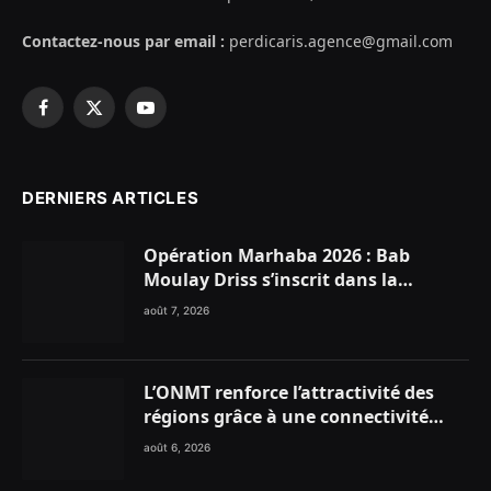
Contactez-nous par email :
perdicaris.agence@gmail.com
Facebook
X
YouTube
(Twitter)
DERNIERS ARTICLES
Opération Marhaba 2026 : Bab
Moulay Driss s’inscrit dans la
dynamique nationale en faveur des
août 7, 2026
Marocains du Monde
L’ONMT renforce l’attractivité des
régions grâce à une connectivité
aérienne historique de Ryanair
août 6, 2026