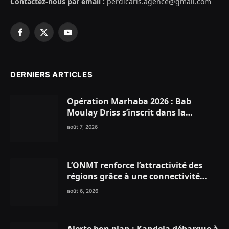
Contactez-nous par email :
perdicaris.agence@gmail.com
Facebook
X
YouTube
(Twitter)
DERNIERS ARTICLES
Opération Marhaba 2026 : Bab
Moulay Driss s’inscrit dans la
dynamique nationale en faveur des
août 7, 2026
Marocains du Monde
L’ONMT renforce l’attractivité des
régions grâce à une connectivité
aérienne historique de Ryanair
août 6, 2026