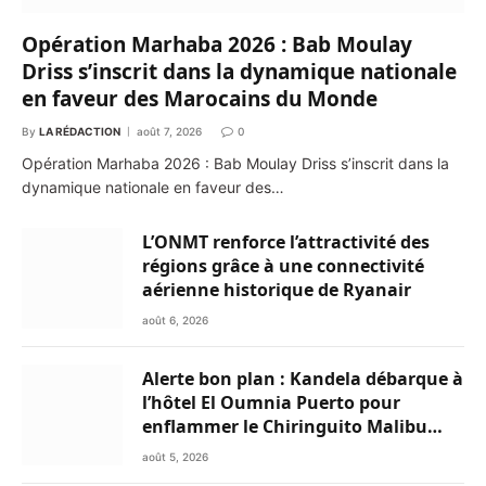
Opération Marhaba 2026 : Bab Moulay
Driss s’inscrit dans la dynamique nationale
en faveur des Marocains du Monde
By
LA RÉDACTION
août 7, 2026
0
Opération Marhaba 2026 : Bab Moulay Driss s’inscrit dans la
dynamique nationale en faveur des…
L’ONMT renforce l’attractivité des
régions grâce à une connectivité
aérienne historique de Ryanair
août 6, 2026
Alerte bon plan : Kandela débarque à
l’hôtel El Oumnia Puerto pour
enflammer le Chiringuito Malibu
Club
août 5, 2026