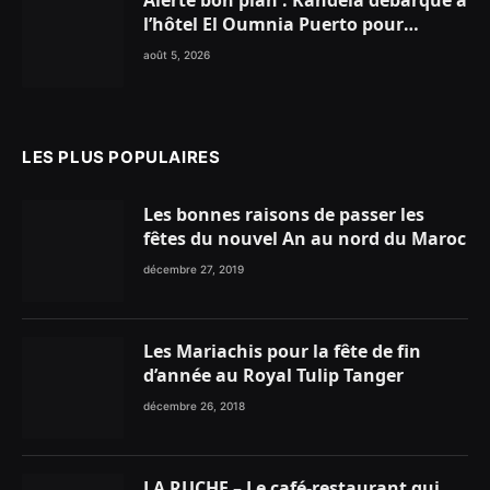
Alerte bon plan : Kandela débarque à
l’hôtel El Oumnia Puerto pour
enflammer le Chiringuito Malibu
août 5, 2026
Club
LES PLUS POPULAIRES
Les bonnes raisons de passer les
fêtes du nouvel An au nord du Maroc
décembre 27, 2019
Les Mariachis pour la fête de fin
d’année au Royal Tulip Tanger
décembre 26, 2018
LA RUCHE – Le café-restaurant qui