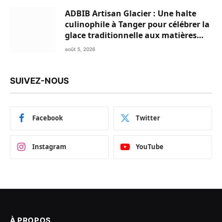
ADBIB Artisan Glacier : Une halte
culinophile à Tanger pour célébrer la
glace traditionnelle aux matières
premières de choix
août 5, 2026
SUIVEZ-NOUS
Facebook
Twitter
Instagram
YouTube
À PROPOS