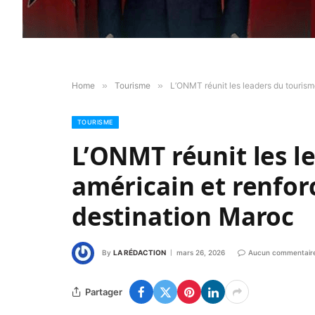
Home
»
Tourisme
»
L’ONMT réunit les leaders du tourism
TOURISME
L’ONMT réunit les l
américain et renforc
destination Maroc
By
LA RÉDACTION
mars 26, 2026
Aucun commentair
Partager