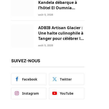
Kandela débarque à
l’hôtel El Oumnia
Puerto pour enflammer
août 5, 2026
le Chiringuito Malibu
Club
ADBIB Artisan Glacier :
Une halte culinophile à
Tanger pour célébrer la
glace traditionnelle
août 5, 2026
aux matières premières
de choix
SUIVEZ-NOUS
Facebook
Twitter
Instagram
YouTube