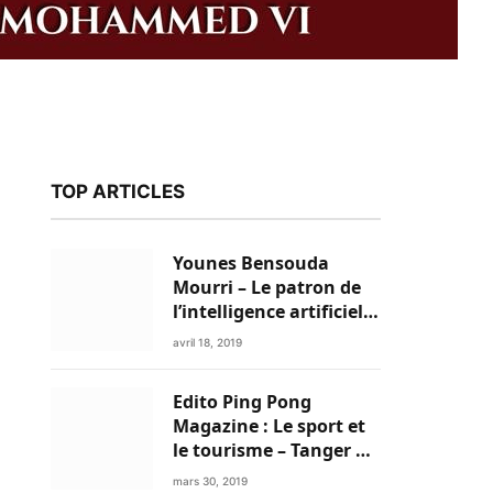
TOP ARTICLES
Younes Bensouda
Mourri – Le patron de
l’intelligence artificielle
est un Marocain
avril 18, 2019
Edito Ping Pong
Magazine : Le sport et
le tourisme – Tanger a
k
tout pour réussir!
mars 30, 2019