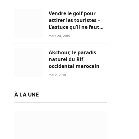
Vendre le golf pour
attirer les touristes –
L’astuce qu’il ne faut
plus négliger
mars 24, 2019
Akchour, le paradis
naturel du Rif
occidental marocain
mai 2, 2019
À LA UNE