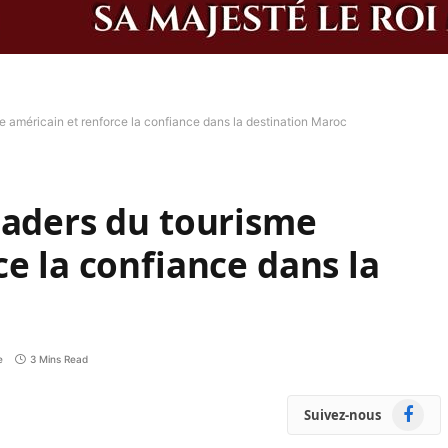
e américain et renforce la confiance dans la destination Maroc
eaders du tourisme
e la confiance dans la
e
3 Mins Read
Faceboo
Suivez-nous