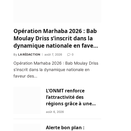
Opération Marhaba 2026 : Bab
Moulay Driss s’inscrit dans la
dynamique nationale en faveur
des Marocains du Monde
By
LA RÉDACTION
août 7, 2026
0
Opération Marhaba 2026 : Bab Moulay Driss
s’inscrit dans la dynamique nationale en
faveur des…
L’ONMT renforce
l’attractivité des
régions grâce à une
connectivité aérienne
août 6, 2026
historique de Ryanair
Alerte bon plan :