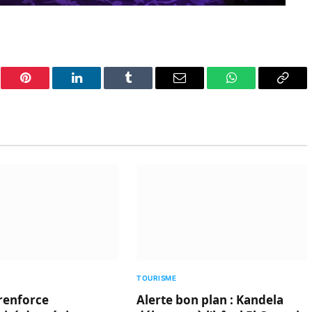
er
Pinterest
LinkedIn
Tumblr
Email
WhatsApp
Copy
Link
TOURISME
renforce
Alerte bon plan : Kandela