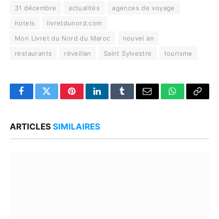
31 décembre
actualités
agences de voyage
hotels
livretdunord.com
Mon Livret du Nord du Maroc
nouvel an
restaurants
réveillan
Saint Sylvestre
tourisme
Facebook
Twitter
Pinterest
LinkedIn
Tumblr
Email
WhatsApp
Copy
Link
ARTICLES
SIMILAIRES