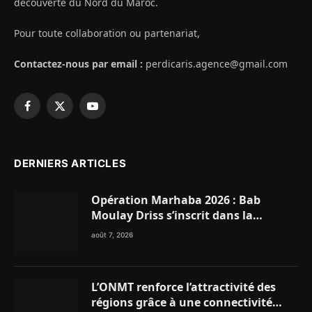
découverte du Nord du Maroc.
Pour toute collaboration ou partenariat,
Contactez-nous par email :
perdicaris.agence@gmail.com
Facebook
X
YouTube
(Twitter)
DERNIERS ARTICLES
Opération Marhaba 2026 : Bab
Moulay Driss s’inscrit dans la
dynamique nationale en faveur des
août 7, 2026
Marocains du Monde
L’ONMT renforce l’attractivité des
régions grâce à une connectivité