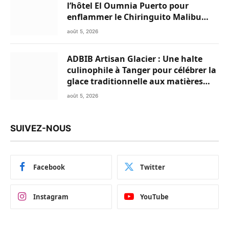
l’hôtel El Oumnia Puerto pour
enflammer le Chiringuito Malibu
Club
août 5, 2026
ADBIB Artisan Glacier : Une halte
culinophile à Tanger pour célébrer la
glace traditionnelle aux matières
premières de choix
août 5, 2026
SUIVEZ-NOUS
Facebook
Twitter
Instagram
YouTube