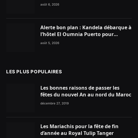
aérienne historique de Ryanair
août 6, 2026
Alerte bon plan : Kandela débarque à
l’hôtel El Oumnia Puerto pour
enflammer le Chiringuito Malibu
août 5, 2026
Club
LES PLUS POPULAIRES
Les bonnes raisons de passer les
fêtes du nouvel An au nord du Maroc
décembre 27, 2019
Les Mariachis pour la fête de fin
d’année au Royal Tulip Tanger