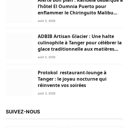
l’hôtel El Oumnia Puerto pour
enflammer le Chiringuito Malibu
Club
août 5, 2026
ADBIB Artisan Glacier : Une halte
culinophile à Tanger pour célébrer la
glace traditionnelle aux matières
premières de choix
août 5, 2026
Protokol restaurant-lounge à
Tanger : le joyau nocturne qui
réinvente vos soirées
août 3, 2026
SUIVEZ-NOUS