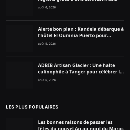
aérienne historique de Ryanair
août 6, 2026
Alerte bon plan : Kandela débarque à
l’hôtel El Oumnia Puerto pour
enflammer le Chiringuito Malibu
août 5, 2026
Club
ADBIB Artisan Glacier : Une halte
culinophile à Tanger pour célébrer la
glace traditionnelle aux matières
août 5, 2026
premières de choix
LES PLUS POPULAIRES
Les bonnes raisons de passer les
fêtes du nouvel An au nord du Maroc