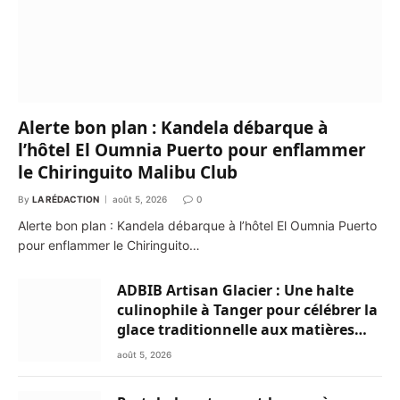
Alerte bon plan : Kandela débarque à
l’hôtel El Oumnia Puerto pour enflammer
le Chiringuito Malibu Club
By
LA RÉDACTION
août 5, 2026
0
Alerte bon plan : Kandela débarque à l’hôtel El Oumnia Puerto
pour enflammer le Chiringuito…
ADBIB Artisan Glacier : Une halte
culinophile à Tanger pour célébrer la
glace traditionnelle aux matières
premières de choix
août 5, 2026