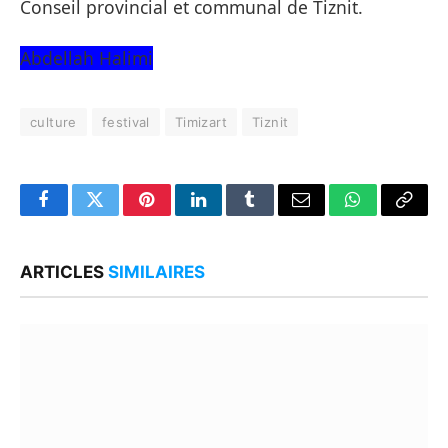
Conseil provincial et communal de Tiznit.
Abdellah Halimi
culture
festival
Timizart
Tiznit
Facebook
Twitter
Pinterest
LinkedIn
Tumblr
Email
WhatsApp
Copy
Link
ARTICLES
SIMILAIRES