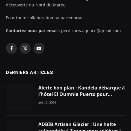
découverte du Nord du Maroc.
Pour toute collaboration ou partenariat,
Contactez-nous par email :
perdicaris.agence@gmail.com
Facebook
X
YouTube
(Twitter)
DERNIERS ARTICLES
Alerte bon plan : Kandela débarque à
l’hôtel El Oumnia Puerto pour
enflammer le Chiringuito Malibu
août 5, 2026
Club
ADBIB Artisan Glacier : Une halte
culinophile à Tanger pour célébrer la