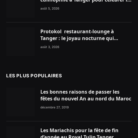
glace traditionnelle aux matières
août 5, 2026
premières de choix
Protokol restaurant-lounge à
Tanger : le joyau nocturne qui
réinvente vos soirées
août 3, 2026
LES PLUS POPULAIRES
Les bonnes raisons de passer les
fêtes du nouvel An au nord du Maroc
décembre 27, 2019
Les Mariachis pour la fête de fin
d’année au Royal Tulip Tanger