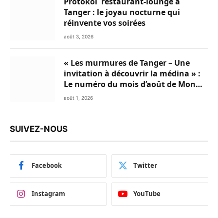
Protokol restaurant-lounge à
Tanger : le joyau nocturne qui
réinvente vos soirées
août 3, 2026
« Les murmures de Tanger – Une
invitation à découvrir la médina » :
Le numéro du mois d’août de Mon
Livret du Nord du Maroc est
août 1, 2026
disponible en Flipbook
SUIVEZ-NOUS
Facebook
Twitter
Instagram
YouTube