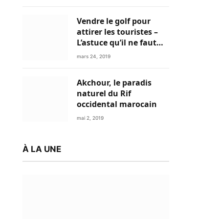
Vendre le golf pour
attirer les touristes –
L’astuce qu’il ne faut
plus négliger
mars 24, 2019
Akchour, le paradis
naturel du Rif
occidental marocain
mai 2, 2019
À LA UNE