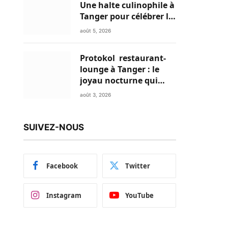
Une halte culinophile à
Tanger pour célébrer la
glace traditionnelle
août 5, 2026
aux matières premières
de choix
Protokol restaurant-
lounge à Tanger : le
joyau nocturne qui
réinvente vos soirées
août 3, 2026
SUIVEZ-NOUS
Facebook
Twitter
Instagram
YouTube