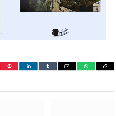
er
Pinterest
LinkedIn
Tumblr
Email
WhatsApp
Copy
Link