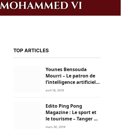
TOP ARTICLES
Younes Bensouda
Mourri – Le patron de
l’intelligence artificielle
est un Marocain
avril 18, 2019
Edito Ping Pong
Magazine : Le sport et
le tourisme – Tanger a
k
tout pour réussir!
mars 30, 2019