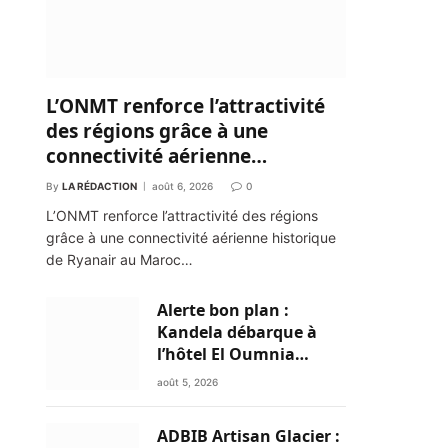
L’ONMT renforce l’attractivité
des régions grâce à une
connectivité aérienne
historique de Ryanair
By
LA RÉDACTION
août 6, 2026
0
L’ONMT renforce l’attractivité des régions
grâce à une connectivité aérienne historique
de Ryanair au Maroc…
Alerte bon plan :
Kandela débarque à
l’hôtel El Oumnia
Puerto pour enflammer
août 5, 2026
le Chiringuito Malibu
Club
ADBIB Artisan Glacier :