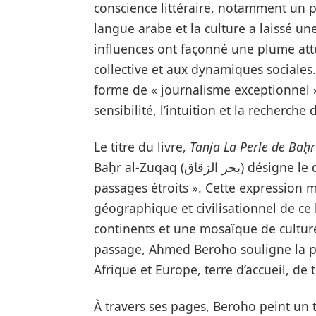
conscience littéraire, notamment un p
langue arabe et la culture a laissé u
influences ont façonné une plume att
collective et aux dynamiques sociales
forme de « journalisme exceptionnel »,
sensibilité, l’intuition et la recherche 
Le titre du livre,
Tanja La Perle de Baḥr
Baḥr al-Zuqaq (بحر الزقاق) désigne le détroit de Gibraltar, littéralement « la mer des
passages étroits ». Cette expression m
géographique et civilisationnel de ce
continents et une mosaïque de culture
passage, Ahmed Beroho souligne la pos
Afrique et Europe, terre d’accueil, de tr
À travers ses pages, Beroho peint un t