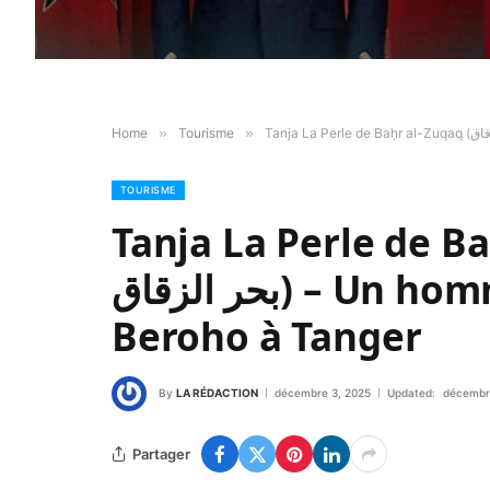
Home
»
Tourisme
»
TOURISME
Tanja La Perle de Baḥr al-
بحر الزقاق) – Un hommage poétique d’Ahmed
Beroho à Tanger
By
LA RÉDACTION
décembre 3, 2025
Updated:
décembr
Partager