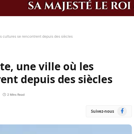
es cultures se rencontrent depuis des siècles
e, une ville où les
ent depuis des siècles
2 Mins Read
Faceboo
Suivez-nous