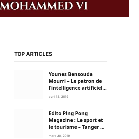
TOP ARTICLES
Younes Bensouda
Mourri – Le patron de
l’intelligence artificielle
est un Marocain
avril 18, 2019
Edito Ping Pong
k
Magazine : Le sport et
le tourisme – Tanger a
tout pour réussir!
mars 30, 2019