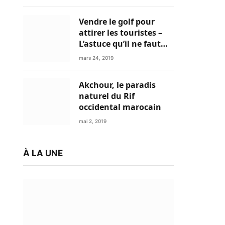
Vendre le golf pour
attirer les touristes –
L’astuce qu’il ne faut
plus négliger
mars 24, 2019
Akchour, le paradis
naturel du Rif
occidental marocain
mai 2, 2019
À LA UNE