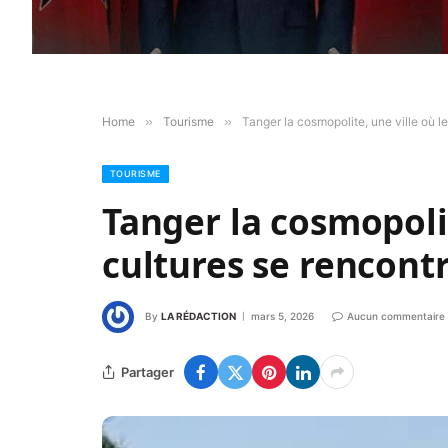
Home
»
Tourisme
»
Tanger la cosmopolite, une ville où l
TOURISME
Tanger la cosmopolit
cultures se rencontr
By
LA RÉDACTION
mars 5, 2026
Aucun commentaire
Partager