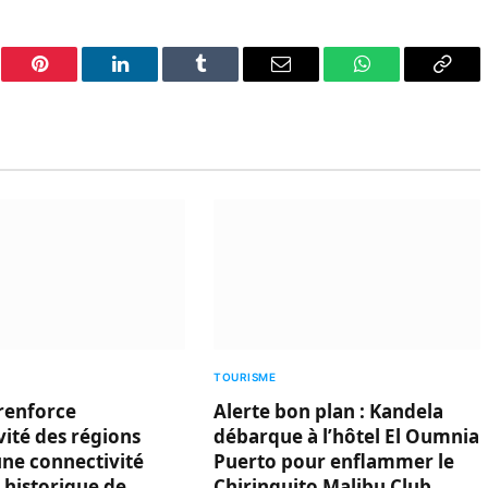
er
Pinterest
LinkedIn
Tumblr
Email
WhatsApp
Copy
Link
TOURISME
renforce
Alerte bon plan : Kandela
ivité des régions
débarque à l’hôtel El Oumnia
une connectivité
Puerto pour enflammer le
 historique de
Chiringuito Malibu Club