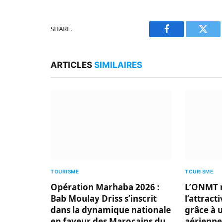
SHARE.
Facebook
Twitt
ARTICLES
SIMILAIRES
TOURISME
TOURISME
Opération Marhaba 2026 :
L’ONMT 
Bab Moulay Driss s’inscrit
l’attract
dans la dynamique nationale
grâce à 
en faveur des Marocains du
aérienne