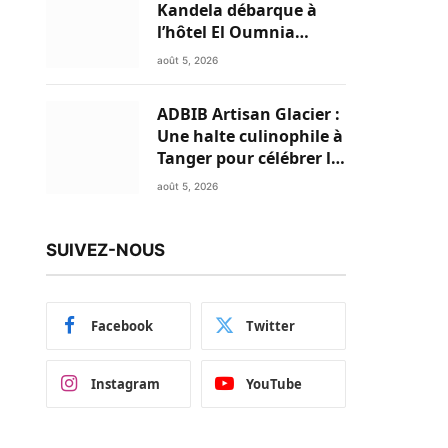
Kandela débarque à
l’hôtel El Oumnia
Puerto pour enflammer
août 5, 2026
le Chiringuito Malibu
Club
ADBIB Artisan Glacier :
Une halte culinophile à
Tanger pour célébrer la
glace traditionnelle
août 5, 2026
aux matières premières
de choix
SUIVEZ-NOUS
Facebook
Twitter
Instagram
YouTube