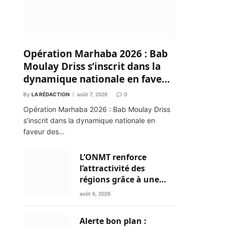
Opération Marhaba 2026 : Bab
Moulay Driss s’inscrit dans la
dynamique nationale en faveur
des Marocains du Monde
By
LA RÉDACTION
août 7, 2026
0
Opération Marhaba 2026 : Bab Moulay Driss
s’inscrit dans la dynamique nationale en
faveur des…
L’ONMT renforce
l’attractivité des
régions grâce à une
connectivité aérienne
août 6, 2026
historique de Ryanair
Alerte bon plan :