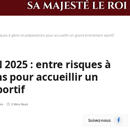
ques à gérer et préparations pour accueillir un grand événement sportif
 2025 : entre risques à
s pour accueillir un
ortif
re
3 Mins Read
Faceboo
Suivez-nous