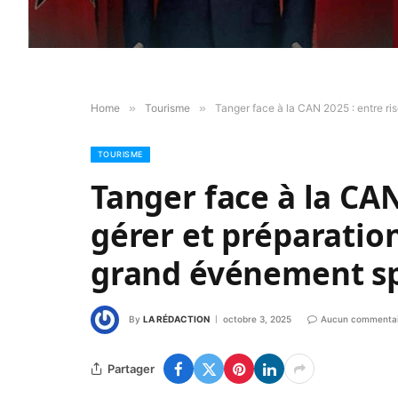
Home
»
Tourisme
»
Tanger face à la CAN 2025 : entre ris
TOURISME
Tanger face à la CAN
gérer et préparation
grand événement sp
By
LA RÉDACTION
octobre 3, 2025
Aucun commentai
Partager