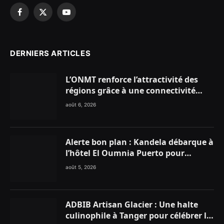
Facebook
X
YouTube
(Twitter)
DERNIERS ARTICLES
L’ONMT renforce l’attractivité des
régions grâce à une connectivité
aérienne historique de Ryanair
août 6, 2026
Alerte bon plan : Kandela débarque à
l’hôtel El Oumnia Puerto pour
enflammer le Chiringuito Malibu
août 5, 2026
Club
ADBIB Artisan Glacier : Une halte
culinophile à Tanger pour célébrer la