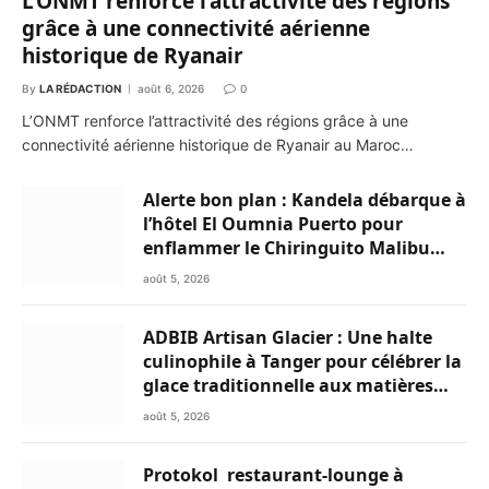
L’ONMT renforce l’attractivité des régions
grâce à une connectivité aérienne
historique de Ryanair
By
LA RÉDACTION
août 6, 2026
0
L’ONMT renforce l’attractivité des régions grâce à une
connectivité aérienne historique de Ryanair au Maroc…
Alerte bon plan : Kandela débarque à
l’hôtel El Oumnia Puerto pour
enflammer le Chiringuito Malibu
Club
août 5, 2026
ADBIB Artisan Glacier : Une halte
culinophile à Tanger pour célébrer la
glace traditionnelle aux matières
premières de choix
août 5, 2026
Protokol restaurant-lounge à