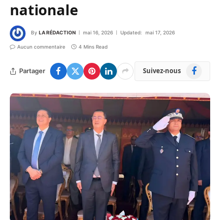
nationale
By
LA RÉDACTION
mai 16, 2026
Updated:
mai 17, 2026
Aucun commentaire
4 Mins Read
Facebook
Suivez-nous
Partager