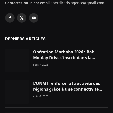
Contactez-nous par email :
perdicaris.agence@gmail.com
Facebook
X
YouTube
(Twitter)
DERNIERS ARTICLES
Opération Marhaba 2026 : Bab
Moulay Driss s’inscrit dans la
dynamique nationale en faveur des
août 7, 2026
Marocains du Monde
L’ONMT renforce l’attractivité des
régions grâce à une connectivité
aérienne historique de Ryanair
août 6, 2026