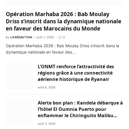
Opération Marhaba 2026 : Bab Moulay
Driss s’inscrit dans la dynamique nationale
en faveur des Marocains du Monde
By
LA RÉDACTION
août 7, 2026
0
Opération Marhaba 2026 : Bab Moulay Driss s’inscrit dans la
dynamique nationale en faveur des…
L’ONMT renforce l’attractivité des
régions grâce à une connectivité
aérienne historique de Ryanair
août 6, 2026
Alerte bon plan : Kandela débarque à
l’hôtel El Oumnia Puerto pour
enflammer le Chiringuito Malibu
Club
août 5, 2026