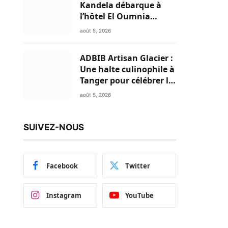
Kandela débarque à
l’hôtel El Oumnia
Puerto pour enflammer
août 5, 2026
le Chiringuito Malibu
Club
ADBIB Artisan Glacier :
Une halte culinophile à
Tanger pour célébrer la
glace traditionnelle
août 5, 2026
aux matières premières
de choix
SUIVEZ-NOUS
Facebook
Twitter
Instagram
YouTube