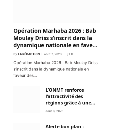
Opération Marhaba 2026 : Bab
Moulay Driss s’inscrit dans la
dynamique nationale en faveur
des Marocains du Monde
By
LA RÉDACTION
août 7, 2026
0
Opération Marhaba 2026 : Bab Moulay Driss
s’inscrit dans la dynamique nationale en
faveur des…
L’ONMT renforce
l’attractivité des
régions grâce à une
connectivité aérienne
août 6, 2026
historique de Ryanair
Alerte bon plan :