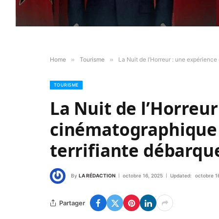
Home
»
Tourisme
»
La Nuit de l’Horreur : une expérienc
TOURISME
La Nuit de l’Horreur
cinématographique
terrifiante débarqu
By
LA RÉDACTION
octobre 16, 2025
Updated:
octobre 1
Partager