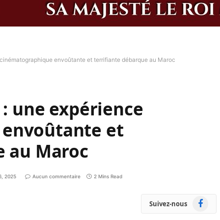
e cinématographique envoûtante et terrifiante débarque au Maroc
 : une expérience
 envoûtante et
e au Maroc
6, 2025
Aucun commentaire
2 Mins Read
Faceboo
Suivez-nous