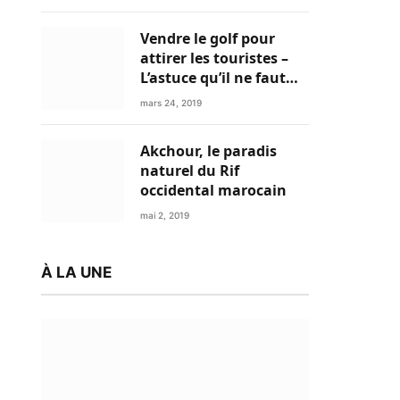
Vendre le golf pour
attirer les touristes –
L’astuce qu’il ne faut
plus négliger
mars 24, 2019
Akchour, le paradis
naturel du Rif
occidental marocain
mai 2, 2019
À LA UNE