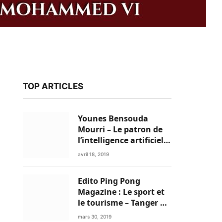
TOP ARTICLES
Younes Bensouda
Mourri – Le patron de
l’intelligence artificielle
est un Marocain
avril 18, 2019
Edito Ping Pong
Magazine : Le sport et
le tourisme – Tanger a
k
tout pour réussir!
mars 30, 2019