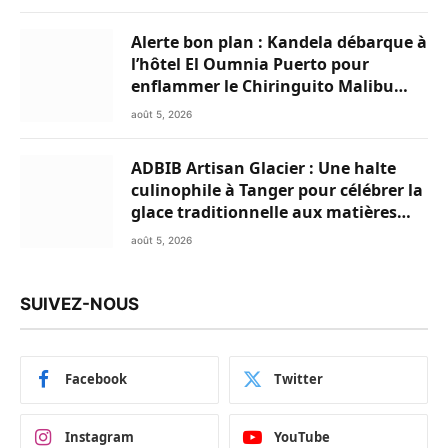
Alerte bon plan : Kandela débarque à
l’hôtel El Oumnia Puerto pour
enflammer le Chiringuito Malibu
Club
août 5, 2026
ADBIB Artisan Glacier : Une halte
culinophile à Tanger pour célébrer la
glace traditionnelle aux matières
premières de choix
août 5, 2026
SUIVEZ-NOUS
Facebook
Twitter
Instagram
YouTube