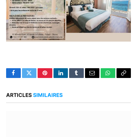
Facebook
Twitter
Pinterest
LinkedIn
Tumblr
Email
WhatsApp
Copy
Link
ARTICLES
SIMILAIRES