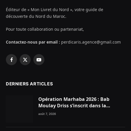
Éditeur de « Mon Livret du Nord », votre guide de
découverte du Nord du Maroc.
Pour toute collaboration ou partenariat,
Contactez-nous par email :
perdicaris.agence@gmail.com
Facebook
X
YouTube
(Twitter)
DERNIERS ARTICLES
Opération Marhaba 2026 : Bab
Moulay Driss s’inscrit dans la
dynamique nationale en faveur des
août 7, 2026
Marocains du Monde