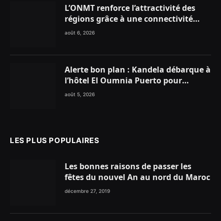
L’ONMT renforce l’attractivité des
régions grâce à une connectivité
aérienne historique de Ryanair
août 6, 2026
Alerte bon plan : Kandela débarque à
l’hôtel El Oumnia Puerto pour
enflammer le Chiringuito Malibu
août 5, 2026
Club
LES PLUS POPULAIRES
Les bonnes raisons de passer les
fêtes du nouvel An au nord du Maroc
décembre 27, 2019