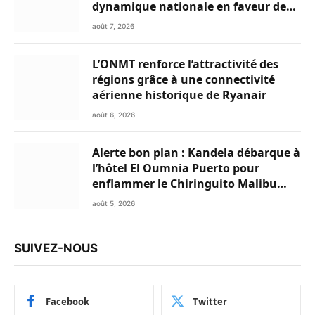
dynamique nationale en faveur des
Marocains du Monde
août 7, 2026
L’ONMT renforce l’attractivité des
régions grâce à une connectivité
aérienne historique de Ryanair
août 6, 2026
Alerte bon plan : Kandela débarque à
l’hôtel El Oumnia Puerto pour
enflammer le Chiringuito Malibu
Club
août 5, 2026
SUIVEZ-NOUS
Facebook
Twitter