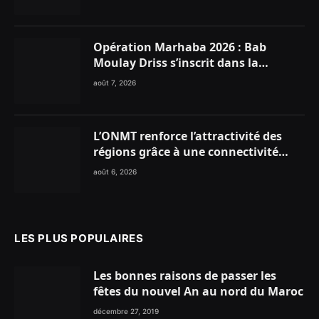
Opération Marhaba 2026 : Bab
Moulay Driss s’inscrit dans la
dynamique nationale en faveur des
août 7, 2026
Marocains du Monde
L’ONMT renforce l’attractivité des
régions grâce à une connectivité
aérienne historique de Ryanair
août 6, 2026
LES PLUS POPULAIRES
Les bonnes raisons de passer les
fêtes du nouvel An au nord du Maroc
décembre 27, 2019