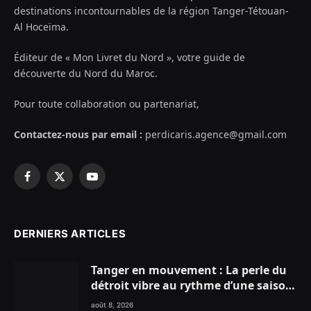
destinations incontournables de la région Tanger-Tétouan-
Al Hoceïma.
Éditeur de « Mon Livret du Nord », votre guide de
découverte du Nord du Maroc.
Pour toute collaboration ou partenariat,
Contactez-nous par email :
perdicaris.agence@gmail.com
Facebook
X
YouTube
(Twitter)
DERNIERS ARTICLES
Tanger en mouvement : La perle du
détroit vibre au rythme d’une saison
estivale record !
août 8, 2026