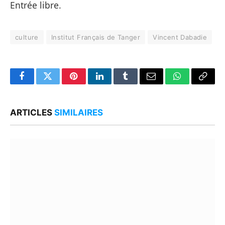
Entrée libre.
culture
Institut Français de Tanger
Vincent Dabadie
Facebook
Twitter
Pinterest
LinkedIn
Tumblr
Email
WhatsApp
Copy
Link
ARTICLES
SIMILAIRES