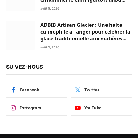
Club
août 5, 2026
ADBIB Artisan Glacier : Une halte
culinophile à Tanger pour célébrer la
glace traditionnelle aux matières
premières de choix
août 5, 2026
SUIVEZ-NOUS
Facebook
Twitter
Instagram
YouTube