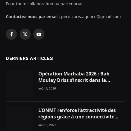
Pour toute collaboration ou partenariat,
Contactez-nous par email :
perdicaris.agence@gmail.com
Facebook
X
YouTube
(Twitter)
DERNIERS ARTICLES
Opération Marhaba 2026 : Bab
Moulay Driss s’inscrit dans la
dynamique nationale en faveur des
août 7, 2026
Marocains du Monde
L’ONMT renforce l’attractivité des
régions grâce à une connectivité
aérienne historique de Ryanair
août 6, 2026