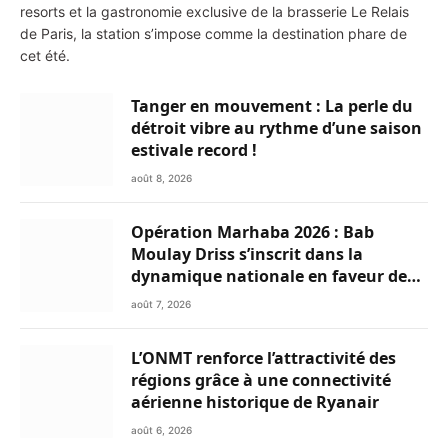
resorts et la gastronomie exclusive de la brasserie Le Relais
de Paris, la station s’impose comme la destination phare de
cet été.
Tanger en mouvement : La perle du
détroit vibre au rythme d’une saison
estivale record !
août 8, 2026
Opération Marhaba 2026 : Bab
Moulay Driss s’inscrit dans la
dynamique nationale en faveur des
Marocains du Monde
août 7, 2026
L’ONMT renforce l’attractivité des
régions grâce à une connectivité
aérienne historique de Ryanair
août 6, 2026