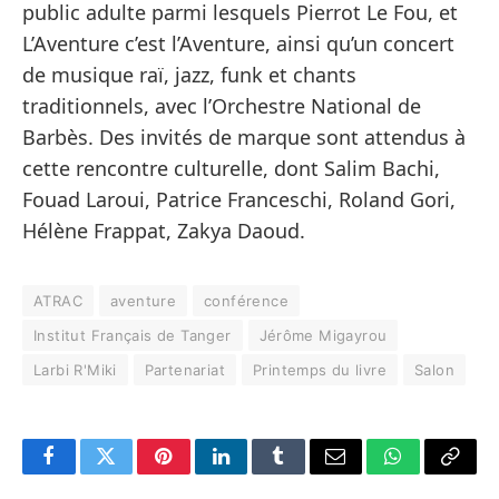
public adulte parmi lesquels Pierrot Le Fou, et
L’Aventure c’est l’Aventure, ainsi qu’un concert
de musique raï, jazz, funk et chants
traditionnels, avec l’Orchestre National de
Barbès. Des invités de marque sont attendus à
cette rencontre culturelle, dont Salim Bachi,
Fouad Laroui, Patrice Franceschi, Roland Gori,
Hélène Frappat, Zakya Daoud.
ATRAC
aventure
conférence
Institut Français de Tanger
Jérôme Migayrou
Larbi R'Miki
Partenariat
Printemps du livre
Salon
Facebook
Twitter
Pinterest
LinkedIn
Tumblr
Email
WhatsApp
Copy