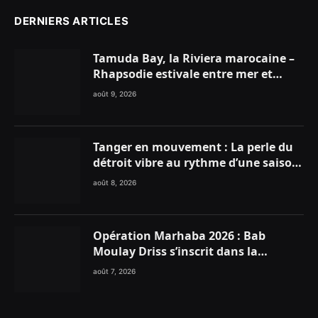
DERNIERS ARTICLES
Tamuda Bay, la Riviera marocaine –
Rhapsodie estivale entre mer et
montagnes
août 9, 2026
Tanger en mouvement : La perle du
détroit vibre au rythme d’une saison
estivale record !
août 8, 2026
Opération Marhaba 2026 : Bab
Moulay Driss s’inscrit dans la
dynamique nationale en faveur des
août 7, 2026
Marocains du Monde