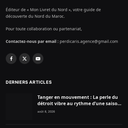
Éditeur de « Mon Livret du Nord », votre guide de
découverte du Nord du Maroc.
Pour toute collaboration ou partenariat,
Contactez-nous par email :
perdicaris.agence@gmail.com
Facebook
X
YouTube
(Twitter)
DERNIERS ARTICLES
Tanger en mouvement : La perle du
détroit vibre au rythme d’une saison
estivale record !
août 8, 2026