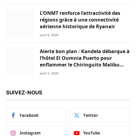
L’ONMT renforce l’attractivité des
régions grâce à une connectivité
aérienne historique de Ryanair
août 6, 2026
Alerte bon plan : Kandela débarque à
l’hôtel El Oumnia Puerto pour
enflammer le Chiringuito Malibu
Club
août 5, 2026
SUIVEZ-NOUS
Facebook
Twitter
Instagram
YouTube