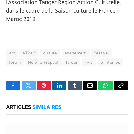
l’Association Tanger Région Action Culturelle,
dans le cadre de la Saison culturelle France –
Maroc 2019.
Art
ATRAC
culture
événement
festival
forum
Hélène Frappat
laroui
livre
printemps
Facebook
Twitter
Pinterest
LinkedIn
Tumblr
Email
WhatsApp
Copy
Link
ARTICLES
SIMILAIRES