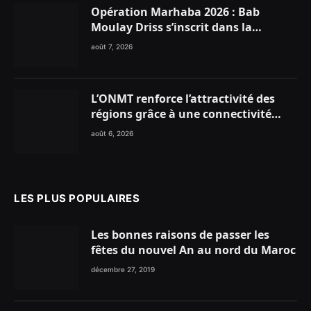
Opération Marhaba 2026 : Bab
Moulay Driss s’inscrit dans la
dynamique nationale en faveur des
août 7, 2026
Marocains du Monde
L’ONMT renforce l’attractivité des
régions grâce à une connectivité
aérienne historique de Ryanair
août 6, 2026
LES PLUS POPULAIRES
Les bonnes raisons de passer les
fêtes du nouvel An au nord du Maroc
décembre 27, 2019