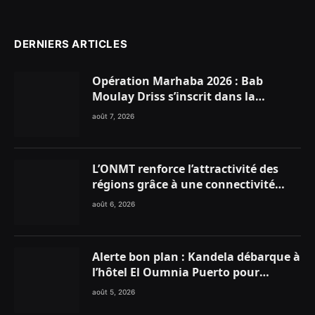
(Twitter)
DERNIERS ARTICLES
Opération Marhaba 2026 : Bab
Moulay Driss s’inscrit dans la
dynamique nationale en faveur des
août 7, 2026
Marocains du Monde
L’ONMT renforce l’attractivité des
régions grâce à une connectivité
aérienne historique de Ryanair
août 6, 2026
Alerte bon plan : Kandela débarque à
l’hôtel El Oumnia Puerto pour
enflammer le Chiringuito Malibu
août 5, 2026
Club