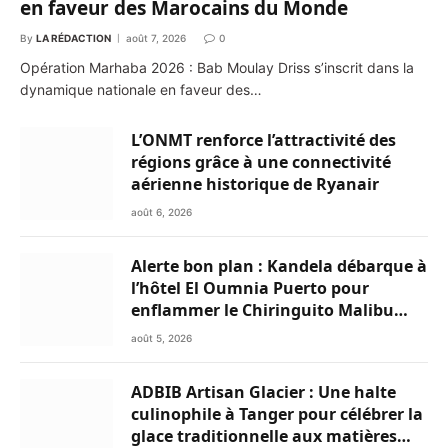
en faveur des Marocains du Monde
By
LA RÉDACTION
août 7, 2026
0
Opération Marhaba 2026 : Bab Moulay Driss s’inscrit dans la
dynamique nationale en faveur des…
L’ONMT renforce l’attractivité des
régions grâce à une connectivité
aérienne historique de Ryanair
août 6, 2026
Alerte bon plan : Kandela débarque à
l’hôtel El Oumnia Puerto pour
enflammer le Chiringuito Malibu
Club
août 5, 2026
ADBIB Artisan Glacier : Une halte
culinophile à Tanger pour célébrer la
glace traditionnelle aux matières