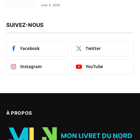
premières de choix
août 5, 2026
SUIVEZ-NOUS
Facebook
Twitter
Instagram
YouTube
À PROPOS