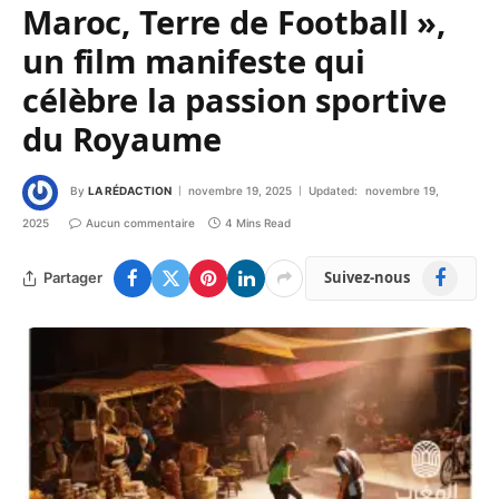
Maroc, Terre de Football »,
un film manifeste qui
célèbre la passion sportive
du Royaume
By
LA RÉDACTION
novembre 19, 2025
Updated:
novembre 19,
2025
Aucun commentaire
4 Mins Read
Facebook
Suivez-nous
Partager