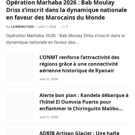
Opération Marhaba 2026 : Bab Moulay
Driss s’inscrit dans la dynamique nationale
en faveur des Marocains du Monde
By
LA RÉDACTION
août 7, 2026
0
Opération Marhaba 2026 : Bab Moulay Driss s’inscrit dans la
dynamique nationale en faveur des…
L’ONMT renforce l’attractivité des
régions grâce à une connectivité
aérienne historique de Ryanair
août 6, 2026
Alerte bon plan : Kandela débarque à
l’hôtel El Oumnia Puerto pour
enflammer le Chiringuito Malibu
Club
août 5, 2026
ADBIB Artisan Glacier : Une halte