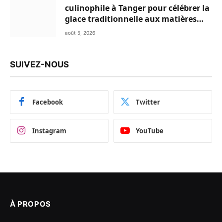
culinophile à Tanger pour célébrer la
glace traditionnelle aux matières
premières de choix
août 5, 2026
SUIVEZ-NOUS
Facebook
Twitter
Instagram
YouTube
À PROPOS