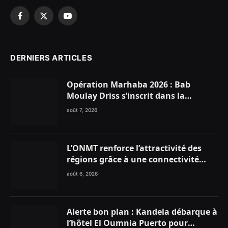
Facebook
X
YouTube
(Twitter)
DERNIERS ARTICLES
Opération Marhaba 2026 : Bab
Moulay Driss s’inscrit dans la
dynamique nationale en faveur des
août 7, 2026
Marocains du Monde
L’ONMT renforce l’attractivité des
régions grâce à une connectivité
aérienne historique de Ryanair
août 6, 2026
Alerte bon plan : Kandela débarque à
l’hôtel El Oumnia Puerto pour