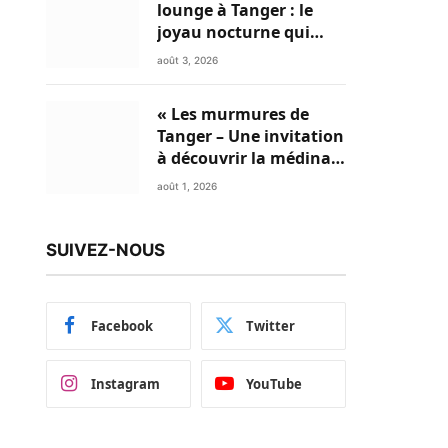
lounge à Tanger : le
joyau nocturne qui
réinvente vos soirées
août 3, 2026
« Les murmures de
Tanger – Une invitation
à découvrir la médina »
: Le numéro du mois
août 1, 2026
d’août de Mon Livret du
Nord du Maroc est
disponible en Flipbook
SUIVEZ-NOUS
Facebook
Twitter
Instagram
YouTube