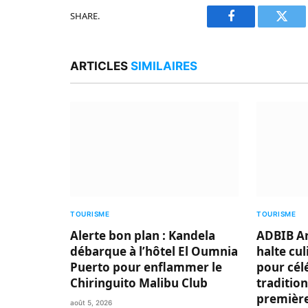
SHARE.
Facebook
Twitt
ARTICLES
SIMILAIRES
TOURISME
TOURISME
Alerte bon plan : Kandela
ADBIB Ar
débarque à l’hôtel El Oumnia
halte cu
Puerto pour enflammer le
pour cél
Chiringuito Malibu Club
traditio
première
août 5, 2026