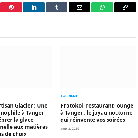
er
Pinterest
LinkedIn
Tumblr
Email
WhatsApp
Copy
Link
TOURISME
tisan Glacier : Une
Protokol restaurant-lounge
linophile à Tanger
à Tanger : le joyau nocturne
ébrer la glace
qui réinvente vos soirées
nnelle aux matières
août 3, 2026
s de choix