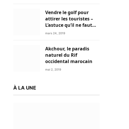
Vendre le golf pour
attirer les touristes –
L’astuce qu’il ne faut
plus négliger
mars 24, 2019
Akchour, le paradis
naturel du Rif
occidental marocain
mai 2, 2019
À LA UNE