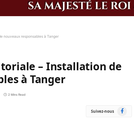
on de nouveaux responsables à Tanger
toriale – Installation de
les à Tanger
2 Mins Read
Faceboo
Suivez-nous