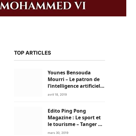
TOP ARTICLES
Younes Bensouda
Mourri – Le patron de
l’intelligence artificielle
est un Marocain
avril 18, 2019
Edito Ping Pong
k
Magazine : Le sport et
le tourisme – Tanger a
tout pour réussir!
mars 30, 2019