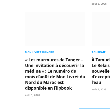
août 5, 2026
MON LIVRET DU NORD
TOURISME
« Les murmures de Tanger –
À Tamuda
Une invitation à découvrir la
Le Relais
médina » : Le numéro du
nouvelle
mois d’août de Mon Livret du
d’excepti
Nord du Maroc est
l’eau
disponible en Flipbook
août 1, 2026
août 1, 2026