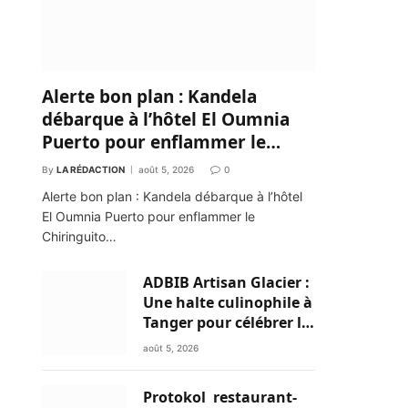
Alerte bon plan : Kandela
débarque à l’hôtel El Oumnia
Puerto pour enflammer le
Chiringuito Malibu Club
By
LA RÉDACTION
août 5, 2026
0
Alerte bon plan : Kandela débarque à l’hôtel
El Oumnia Puerto pour enflammer le
Chiringuito…
ADBIB Artisan Glacier :
Une halte culinophile à
Tanger pour célébrer la
glace traditionnelle
août 5, 2026
aux matières premières
de choix
Protokol restaurant-