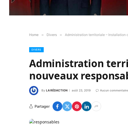
Home
»
Divers
»
Administration territoriale – Installati
DIVERS
Administration terri
nouveaux responsab
By
LA RÉDACTION
août 23, 2019
Aucun commentaire
Partager