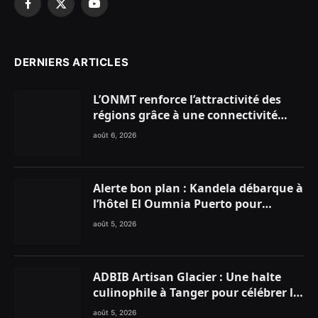
Facebook
X
YouTube
(Twitter)
DERNIERS ARTICLES
L’ONMT renforce l’attractivité des
régions grâce à une connectivité
aérienne historique de Ryanair
août 6, 2026
Alerte bon plan : Kandela débarque à
l’hôtel El Oumnia Puerto pour
enflammer le Chiringuito Malibu
août 5, 2026
Club
ADBIB Artisan Glacier : Une halte
culinophile à Tanger pour célébrer la
glace traditionnelle aux matières
août 5, 2026