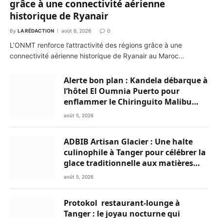
grâce à une connectivité aérienne
historique de Ryanair
By
LA RÉDACTION
août 6, 2026
0
L’ONMT renforce l’attractivité des régions grâce à une
connectivité aérienne historique de Ryanair au Maroc…
Alerte bon plan : Kandela débarque à
l’hôtel El Oumnia Puerto pour
enflammer le Chiringuito Malibu
Club
août 5, 2026
ADBIB Artisan Glacier : Une halte
culinophile à Tanger pour célébrer la
glace traditionnelle aux matières
premières de choix
août 5, 2026
Protokol restaurant-lounge à
Tanger : le joyau nocturne qui