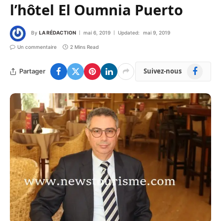
l’hôtel El Oumnia Puerto
By
LA RÉDACTION
mai 6, 2019
Updated:
mai 9, 2019
Un commentaire
2 Mins Read
Facebook
Suivez-nous
Partager