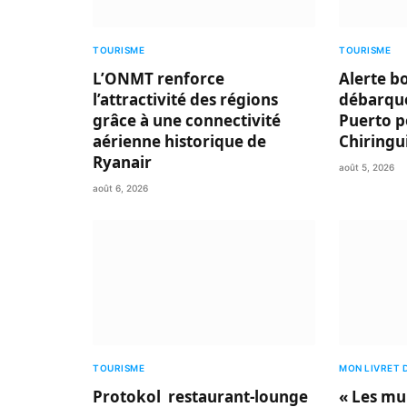
TOURISME
TOURISME
L’ONMT renforce
Alerte b
l’attractivité des régions
débarque
grâce à une connectivité
Puerto p
aérienne historique de
Chiringu
Ryanair
août 5, 2026
août 6, 2026
TOURISME
MON LIVRET 
Protokol restaurant-lounge
« Les mu