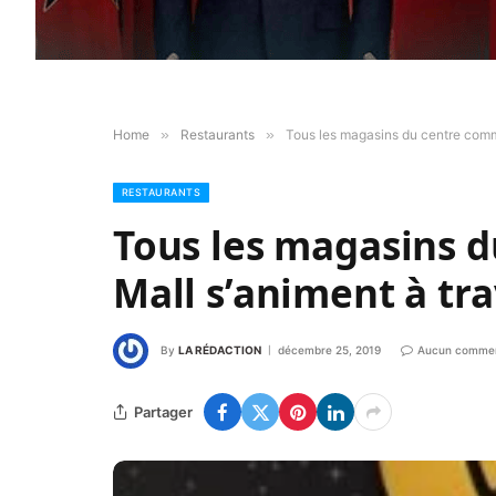
Home
»
Restaurants
»
Tous les magasins du centre comme
RESTAURANTS
Tous les magasins 
Mall s’animent à tr
By
LA RÉDACTION
décembre 25, 2019
Aucun commen
Partager