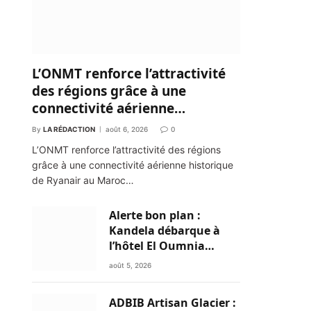
L’ONMT renforce l’attractivité
des régions grâce à une
connectivité aérienne
historique de Ryanair
By
LA RÉDACTION
août 6, 2026
0
L’ONMT renforce l’attractivité des régions
grâce à une connectivité aérienne historique
de Ryanair au Maroc…
Alerte bon plan :
Kandela débarque à
l’hôtel El Oumnia
Puerto pour enflammer
août 5, 2026
le Chiringuito Malibu
Club
ADBIB Artisan Glacier :