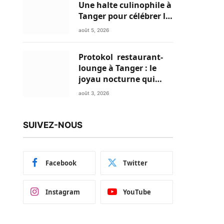
Une halte culinophile à
Tanger pour célébrer la
glace traditionnelle
août 5, 2026
aux matières premières
de choix
Protokol restaurant-
lounge à Tanger : le
joyau nocturne qui
réinvente vos soirées
août 3, 2026
SUIVEZ-NOUS
Facebook
Twitter
Instagram
YouTube