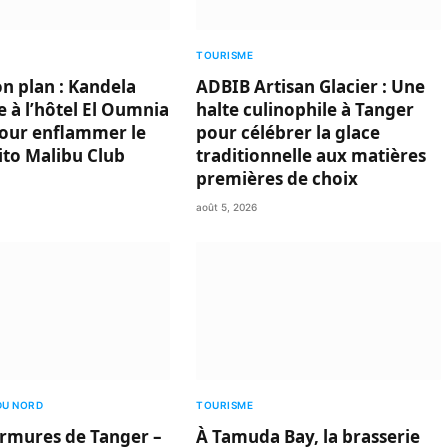
TOURISME
on plan : Kandela
ADBIB Artisan Glacier : Une
 à l’hôtel El Oumnia
halte culinophile à Tanger
our enflammer le
pour célébrer la glace
ito Malibu Club
traditionnelle aux matières
premières de choix
août 5, 2026
DU NORD
TOURISME
rmures de Tanger –
À Tamuda Bay, la brasserie