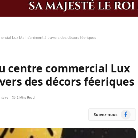
rcial Lux Mall s’animent à travers des décors féeriques
du centre commercial Lux
avers des décors féeriques
taire
2 Mins Read
Faceboo
Suivez-nous