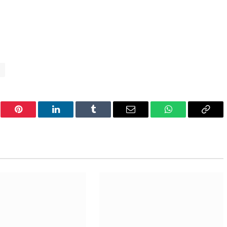
e
er
Pinterest
LinkedIn
Tumblr
Email
WhatsApp
Copy
Link