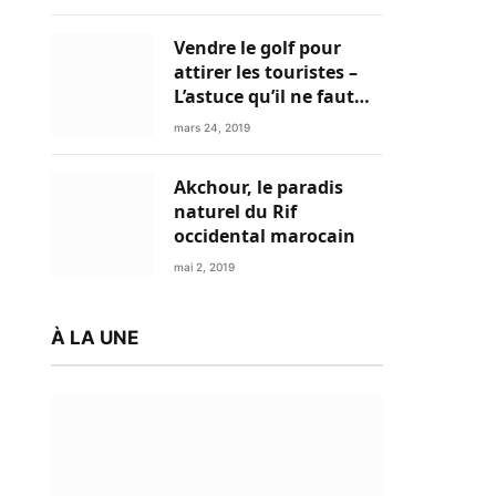
Vendre le golf pour
attirer les touristes –
L’astuce qu’il ne faut
plus négliger
mars 24, 2019
Akchour, le paradis
naturel du Rif
occidental marocain
mai 2, 2019
À LA UNE