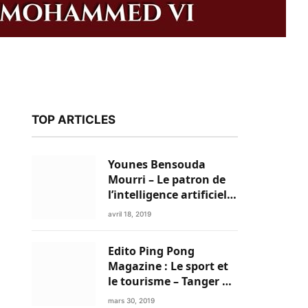
TOP ARTICLES
Younes Bensouda
Mourri – Le patron de
l’intelligence artificielle
est un Marocain
avril 18, 2019
Edito Ping Pong
k
Magazine : Le sport et
le tourisme – Tanger a
tout pour réussir!
mars 30, 2019