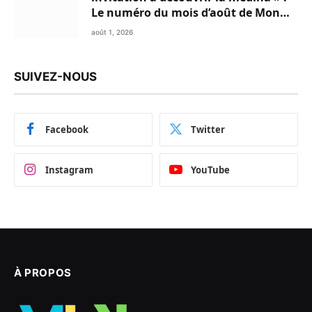
Le numéro du mois d’août de Mon
Livret du Nord du Maroc est
août 1, 2026
disponible en Flipbook
SUIVEZ-NOUS
Facebook
Twitter
Instagram
YouTube
À PROPOS