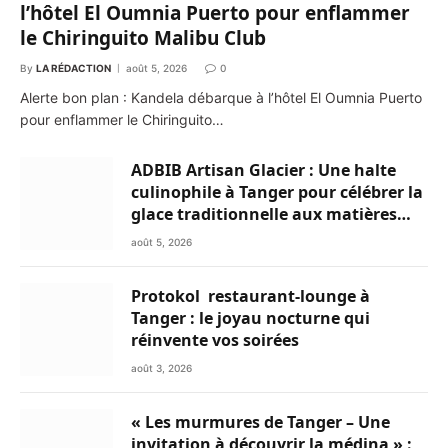
l’hôtel El Oumnia Puerto pour enflammer
le Chiringuito Malibu Club
By
LA RÉDACTION
août 5, 2026
0
Alerte bon plan : Kandela débarque à l’hôtel El Oumnia Puerto
pour enflammer le Chiringuito…
ADBIB Artisan Glacier : Une halte
culinophile à Tanger pour célébrer la
glace traditionnelle aux matières
premières de choix
août 5, 2026
Protokol restaurant-lounge à
Tanger : le joyau nocturne qui
réinvente vos soirées
août 3, 2026
« Les murmures de Tanger – Une
invitation à découvrir la médina » :