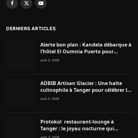
Facebook
X
YouTube
(Twitter)
DERNIERS ARTICLES
Alerte bon plan : Kandela débarque à
l’hôtel El Oumnia Puerto pour
enflammer le Chiringuito Malibu
août 5, 2026
Club
ADBIB Artisan Glacier : Une halte
culinophile à Tanger pour célébrer la
glace traditionnelle aux matières
août 5, 2026
premières de choix
Protokol restaurant-lounge à
Tanger : le joyau nocturne qui
réinvente vos soirées
août 3, 2026