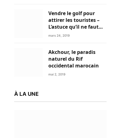
Vendre le golf pour
attirer les touristes –
L’astuce qu’il ne faut
plus négliger
mars 24, 2019
Akchour, le paradis
naturel du Rif
occidental marocain
mai 2, 2019
À LA UNE