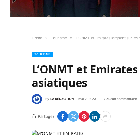
Home
»
Tourisme
»
L’ONMT et Emirates lorgnent sur les
TOURISME
L’ONMT et Emirates 
asiatiques
By
LA RÉDACTION
mai 2, 2023
Aucun commentaire
Partager