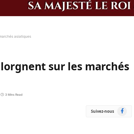
 marchés asiatiques
lorgnent sur les marchés
3 Mins Read
Faceboo
Suivez-nous