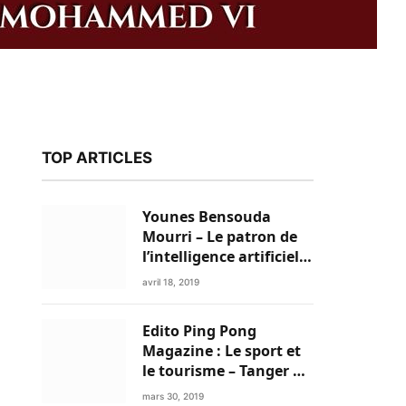
TOP ARTICLES
Younes Bensouda
Mourri – Le patron de
l’intelligence artificielle
est un Marocain
avril 18, 2019
Edito Ping Pong
k
Magazine : Le sport et
le tourisme – Tanger a
tout pour réussir!
mars 30, 2019