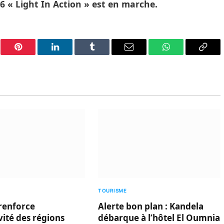
6 « Light In Action » est en marche.
er
Pinterest
LinkedIn
Tumblr
Email
WhatsApp
Copy
Link
TOURISME
renforce
Alerte bon plan : Kandela
ivité des régions
débarque à l’hôtel El Oumnia