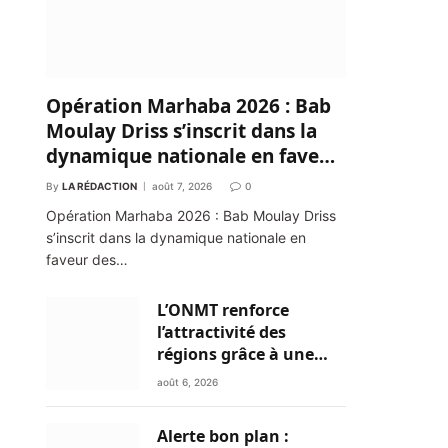
Opération Marhaba 2026 : Bab
Moulay Driss s’inscrit dans la
dynamique nationale en faveur
des Marocains du Monde
By
LA RÉDACTION
août 7, 2026
0
Opération Marhaba 2026 : Bab Moulay Driss
s’inscrit dans la dynamique nationale en
faveur des…
L’ONMT renforce
l’attractivité des
régions grâce à une
connectivité aérienne
août 6, 2026
historique de Ryanair
Alerte bon plan :