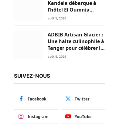
Kandela débarque à
l’hôtel El Oumnia
Puerto pour enflammer
août 5, 2026
le Chiringuito Malibu
Club
ADBIB Artisan Glacier :
Une halte culinophile à
Tanger pour célébrer la
glace traditionnelle
août 5, 2026
aux matières premières
de choix
SUIVEZ-NOUS
Facebook
Twitter
Instagram
YouTube