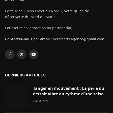
Éditeur de « Mon Livret du Nord », votre guide de
découverte du Nord du Maroc.
Pour toute collaboration ou partenariat,
Contactez-nous par email :
perdicaris.agence@gmail.com
Facebook
X
YouTube
(Twitter)
DERNIERS ARTICLES
Tanger en mouvement : La perle du
détroit vibre au rythme d’une saison
estivale record !
août 8, 2026