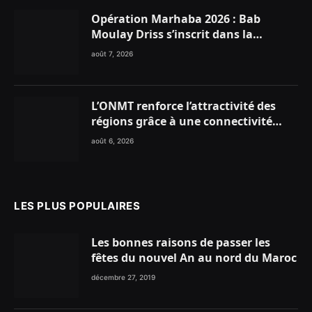
Opération Marhaba 2026 : Bab
Moulay Driss s’inscrit dans la
dynamique nationale en faveur des
août 7, 2026
Marocains du Monde
L’ONMT renforce l’attractivité des
régions grâce à une connectivité
aérienne historique de Ryanair
août 6, 2026
LES PLUS POPULAIRES
Les bonnes raisons de passer les
fêtes du nouvel An au nord du Maroc
décembre 27, 2019