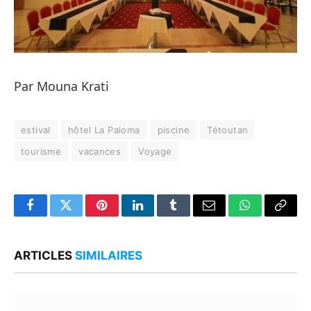
Par Mouna Krati
estival
hôtel La Paloma
piscine
Tétoutan
tourisme
vacances
Voyage
Facebook
Twitter
Pinterest
LinkedIn
Tumblr
Email
WhatsApp
Copy
Link
ARTICLES
SIMILAIRES