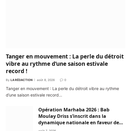
Tanger en mouvement : La perle du détroit
vibre au rythme d’une saison estivale
record !
By
LA RÉDACTION
août 8, 2026
0
Tanger en mouvement : La perle du détroit vibre au rythme
d’une saison estivale record…
Opération Marhaba 2026 : Bab
Moulay Driss s’inscrit dans la
dynamique nationale en faveur des
Marocains du Monde
août 7, 2026