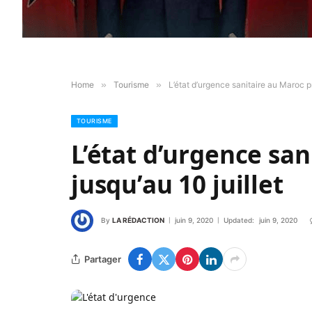
Home
»
Tourisme
»
L’état d’urgence sanitaire au Maroc pr
TOURISME
L’état d’urgence sa
jusqu’au 10 juillet
By
LA RÉDACTION
juin 9, 2020
Updated:
juin 9, 2020
Partager