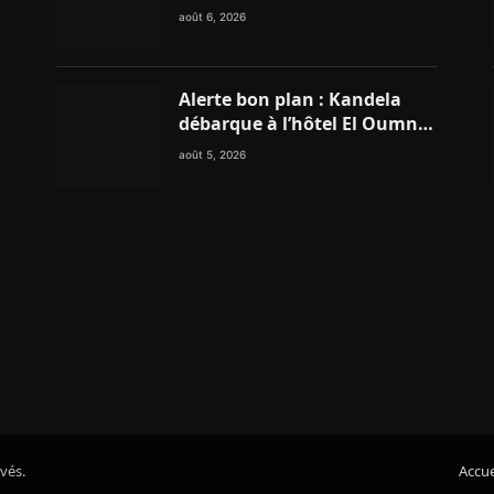
connectivité aérienne
août 6, 2026
historique de Ryanair
Alerte bon plan : Kandela
débarque à l’hôtel El Oumnia
Puerto pour enflammer le
août 5, 2026
Chiringuito Malibu Club
vés.
Accue