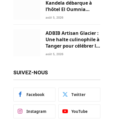
Kandela débarque à
l’hôtel El Oumnia
Puerto pour enflammer
août 5, 2026
le Chiringuito Malibu
Club
ADBIB Artisan Glacier :
Une halte culinophile à
Tanger pour célébrer la
glace traditionnelle
août 5, 2026
aux matières premières
de choix
SUIVEZ-NOUS
Facebook
Twitter
Instagram
YouTube