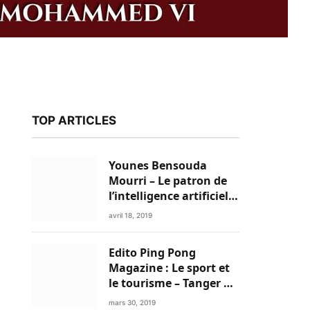
TOP ARTICLES
Younes Bensouda
Mourri – Le patron de
l’intelligence artificielle
est un Marocain
avril 18, 2019
Edito Ping Pong
k
Magazine : Le sport et
le tourisme – Tanger a
tout pour réussir!
mars 30, 2019