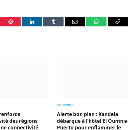
er
Pinterest
LinkedIn
Tumblr
Email
WhatsApp
Copy
Link
TOURISME
renforce
Alerte bon plan : Kandela
ivité des régions
débarque à l’hôtel El Oumnia
une connectivité
Puerto pour enflammer le