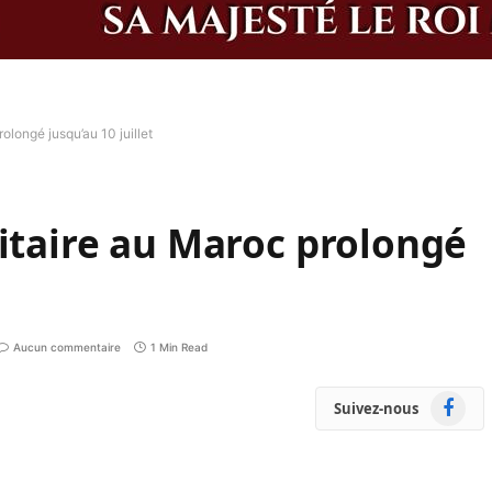
olongé jusqu’au 10 juillet
nitaire au Maroc prolongé
Aucun commentaire
1 Min Read
Faceboo
Suivez-nous