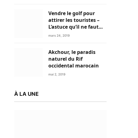
Vendre le golf pour
attirer les touristes –
L’astuce qu’il ne faut
plus négliger
mars 24, 2019
Akchour, le paradis
naturel du Rif
occidental marocain
mai 2, 2019
À LA UNE