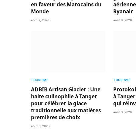
en faveur des Marocains du
aérienne
Monde
Ryanair
août 7, 2026
août 6, 2026
TOURISME
TOURISME
ADBIB Artisan Glacier : Une
Protokol
halte culinophile à Tanger
à Tanger
pour célébrer la glace
qui réin
traditionnelle aux matières
août 3, 2026
premières de choix
août 5, 2026