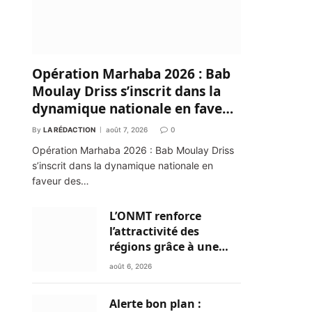
Opération Marhaba 2026 : Bab
Moulay Driss s’inscrit dans la
dynamique nationale en faveur
des Marocains du Monde
By
LA RÉDACTION
août 7, 2026
0
Opération Marhaba 2026 : Bab Moulay Driss
s’inscrit dans la dynamique nationale en
faveur des…
L’ONMT renforce
l’attractivité des
régions grâce à une
connectivité aérienne
août 6, 2026
historique de Ryanair
Alerte bon plan :