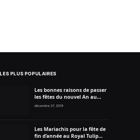
LES PLUS POPULAIRES
Les bonnes raisons de passer
les fêtes du nouvel An au
nord du Maroc
décembre 27, 2019
Les Mariachis pour la fête de
fin d’année au Royal Tulip