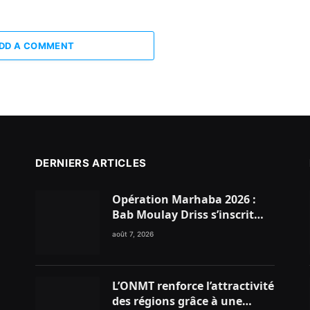
DD A COMMENT
DERNIERS ARTICLES
Opération Marhaba 2026 :
Bab Moulay Driss s’inscrit
dans la dynamique nationale
août 7, 2026
en faveur des Marocains du
Monde
L’ONMT renforce l’attractivité
des régions grâce à une