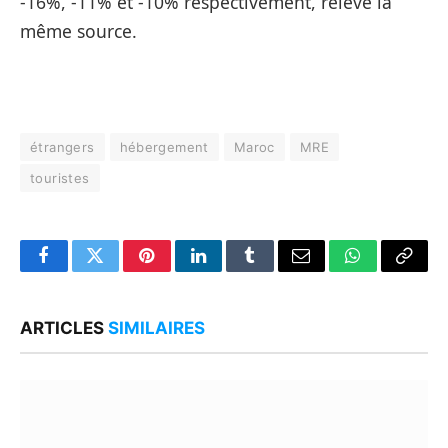
-16%, -11% et -10% respectivement, relève la
même source.
étrangers
hébergement
Maroc
MRE
touristes
Facebook
Twitter
Pinterest
LinkedIn
Tumblr
Email
WhatsApp
Copy
Link
ARTICLES
SIMILAIRES