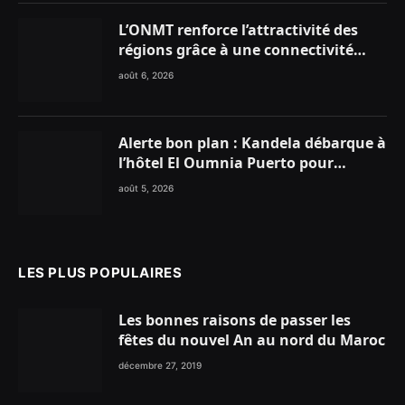
L’ONMT renforce l’attractivité des
régions grâce à une connectivité
aérienne historique de Ryanair
août 6, 2026
Alerte bon plan : Kandela débarque à
l’hôtel El Oumnia Puerto pour
enflammer le Chiringuito Malibu
août 5, 2026
Club
LES PLUS POPULAIRES
Les bonnes raisons de passer les
fêtes du nouvel An au nord du Maroc
décembre 27, 2019