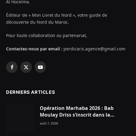
Al Hoceïma.
Éditeur de « Mon Livret du Nord », votre guide de
découverte du Nord du Maroc.
Pour toute collaboration ou partenariat,
Contactez-nous par email :
perdicaris.agence@gmail.com
Facebook
X
YouTube
(Twitter)
DERNIERS ARTICLES
Opération Marhaba 2026 : Bab
Moulay Driss s’inscrit dans la
dynamique nationale en faveur des
août 7, 2026
Marocains du Monde