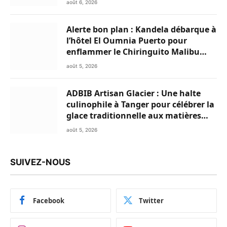
août 6, 2026
Alerte bon plan : Kandela débarque à
l’hôtel El Oumnia Puerto pour
enflammer le Chiringuito Malibu
Club
août 5, 2026
ADBIB Artisan Glacier : Une halte
culinophile à Tanger pour célébrer la
glace traditionnelle aux matières
premières de choix
août 5, 2026
SUIVEZ-NOUS
Facebook
Twitter