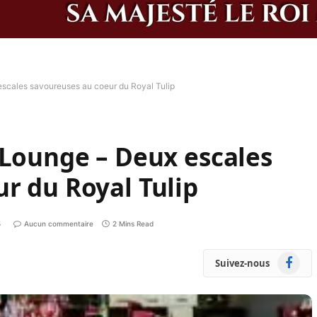
scales savoureuses au coeur du Royal Tulip
 Lounge – Deux escales
r du Royal Tulip
5
Aucun commentaire
2 Mins Read
Faceboo
Suivez-nous