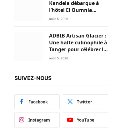
Kandela débarque à
l’hôtel El Oumnia
Puerto pour enflammer
août 5, 2026
le Chiringuito Malibu
Club
ADBIB Artisan Glacier :
Une halte culinophile à
Tanger pour célébrer la
glace traditionnelle
août 5, 2026
aux matières premières
de choix
SUIVEZ-NOUS
Facebook
Twitter
Instagram
YouTube