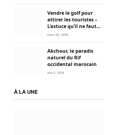
Vendre le golf pour
attirer les touristes –
L’astuce qu’il ne faut
plus négliger
mars 24, 2019
Akchour, le paradis
naturel du Rif
occidental marocain
mai 2, 2019
À LA UNE