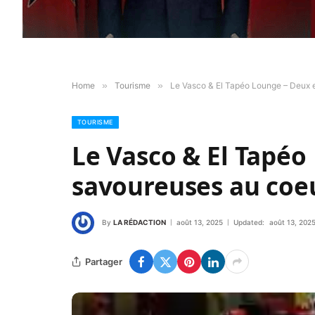
Home
»
Tourisme
»
Le Vasco & El Tapéo Lounge – Deux e
TOURISME
Le Vasco & El Tapéo
savoureuses au coeu
By
LA RÉDACTION
août 13, 2025
Updated:
août 13, 202
Partager