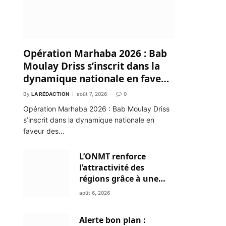
Opération Marhaba 2026 : Bab
Moulay Driss s’inscrit dans la
dynamique nationale en faveur
des Marocains du Monde
By
LA RÉDACTION
août 7, 2026
0
Opération Marhaba 2026 : Bab Moulay Driss
s’inscrit dans la dynamique nationale en
faveur des…
L’ONMT renforce
l’attractivité des
régions grâce à une
connectivité aérienne
août 6, 2026
historique de Ryanair
Alerte bon plan :