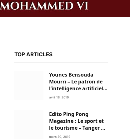
TOP ARTICLES
Younes Bensouda
Mourri – Le patron de
l’intelligence artificielle
est un Marocain
avril 18, 2019
Edito Ping Pong
k
Magazine : Le sport et
le tourisme – Tanger a
tout pour réussir!
mars 30, 2019