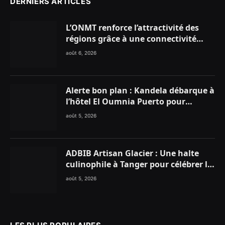
DERNIERS ARTICLES
L’ONMT renforce l’attractivité des
régions grâce à une connectivité
aérienne historique de Ryanair
août 6, 2026
Alerte bon plan : Kandela débarque à
l’hôtel El Oumnia Puerto pour
enflammer le Chiringuito Malibu
août 5, 2026
Club
ADBIB Artisan Glacier : Une halte
culinophile à Tanger pour célébrer la
glace traditionnelle aux matières
août 5, 2026
premières de choix