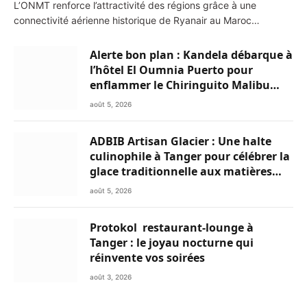
L’ONMT renforce l’attractivité des régions grâce à une
connectivité aérienne historique de Ryanair au Maroc…
Alerte bon plan : Kandela débarque à
l’hôtel El Oumnia Puerto pour
enflammer le Chiringuito Malibu
Club
août 5, 2026
ADBIB Artisan Glacier : Une halte
culinophile à Tanger pour célébrer la
glace traditionnelle aux matières
premières de choix
août 5, 2026
Protokol restaurant-lounge à
Tanger : le joyau nocturne qui
réinvente vos soirées
août 3, 2026