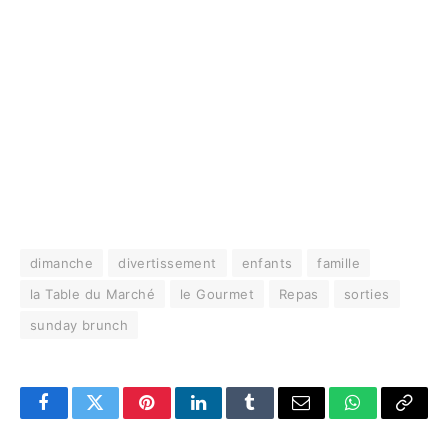
dimanche
divertissement
enfants
famille
la Table du Marché
le Gourmet
Repas
sorties
sunday brunch
Facebook
Twitter
Pinterest
LinkedIn
Tumblr
Email
WhatsApp
Copy