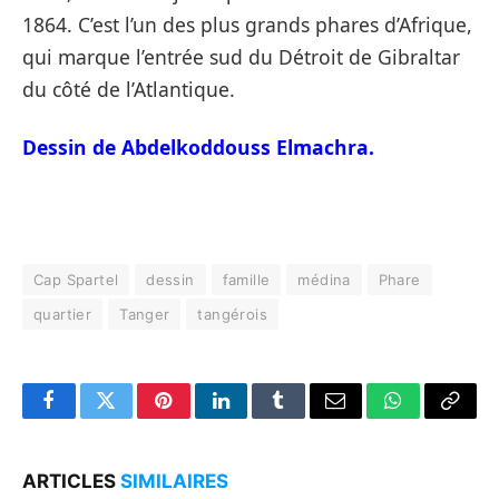
1864. C’est l’un des plus grands phares d’Afrique,
qui marque l’entrée sud du Détroit de Gibraltar
du côté de l’Atlantique.
Dessin de Abdelkoddouss Elmachra.
Cap Spartel
dessin
famille
médina
Phare
quartier
Tanger
tangérois
Facebook
Twitter
Pinterest
LinkedIn
Tumblr
Email
WhatsApp
Copy
Link
ARTICLES
SIMILAIRES