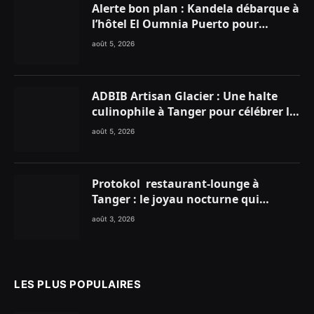
Alerte bon plan : Kandela débarque à
l’hôtel El Oumnia Puerto pour
enflammer le Chiringuito Malibu
août 5, 2026
Club
ADBIB Artisan Glacier : Une halte
culinophile à Tanger pour célébrer la
glace traditionnelle aux matières
août 5, 2026
premières de choix
Protokol restaurant-lounge à
Tanger : le joyau nocturne qui
réinvente vos soirées
août 3, 2026
LES PLUS POPULAIRES