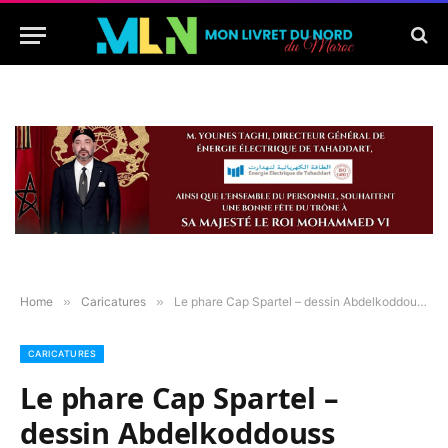
Home
»
Caricatures
»
Le phare Cap Spartel – dessin Abdelkoddouss Elmachra
CARICATURES
Le phare Cap Spartel –
dessin Abdelkoddouss