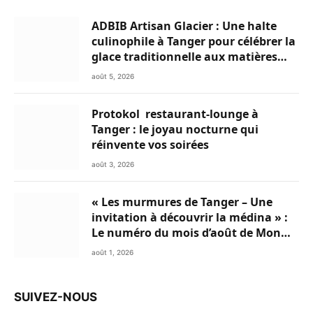
ADBIB Artisan Glacier : Une halte
culinophile à Tanger pour célébrer la
glace traditionnelle aux matières
premières de choix
août 5, 2026
Protokol restaurant-lounge à
Tanger : le joyau nocturne qui
réinvente vos soirées
août 3, 2026
« Les murmures de Tanger – Une
invitation à découvrir la médina » :
Le numéro du mois d’août de Mon
Livret du Nord du Maroc est
août 1, 2026
disponible en Flipbook
SUIVEZ-NOUS