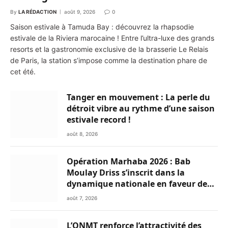
By
LA RÉDACTION
août 9, 2026
0
Saison estivale à Tamuda Bay : découvrez la rhapsodie
estivale de la Riviera marocaine ! Entre l’ultra-luxe des grands
resorts et la gastronomie exclusive de la brasserie Le Relais
de Paris, la station s’impose comme la destination phare de
cet été.
Tanger en mouvement : La perle du
détroit vibre au rythme d’une saison
estivale record !
août 8, 2026
Opération Marhaba 2026 : Bab
Moulay Driss s’inscrit dans la
dynamique nationale en faveur des
Marocains du Monde
août 7, 2026
L’ONMT renforce l’attractivité des