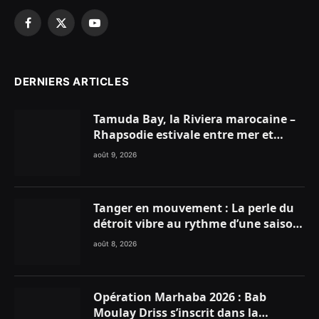
Facebook
X
YouTube
(Twitter)
DERNIERS ARTICLES
Tamuda Bay, la Riviera marocaine –
Rhapsodie estivale entre mer et
montagnes
août 9, 2026
Tanger en mouvement : La perle du
détroit vibre au rythme d’une saison
estivale record !
août 8, 2026
Opération Marhaba 2026 : Bab
Moulay Driss s’inscrit dans la