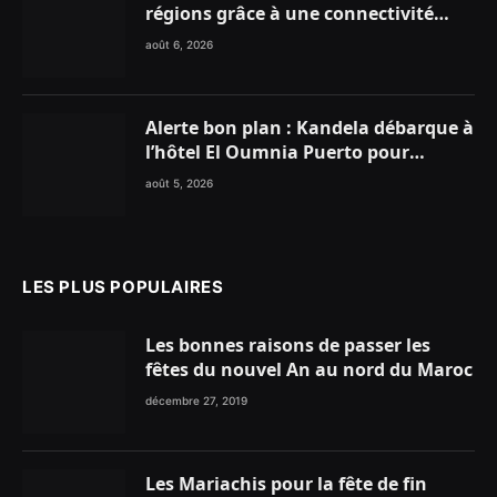
régions grâce à une connectivité
aérienne historique de Ryanair
août 6, 2026
Alerte bon plan : Kandela débarque à
l’hôtel El Oumnia Puerto pour
enflammer le Chiringuito Malibu
août 5, 2026
Club
LES PLUS POPULAIRES
Les bonnes raisons de passer les
fêtes du nouvel An au nord du Maroc
décembre 27, 2019
Les Mariachis pour la fête de fin