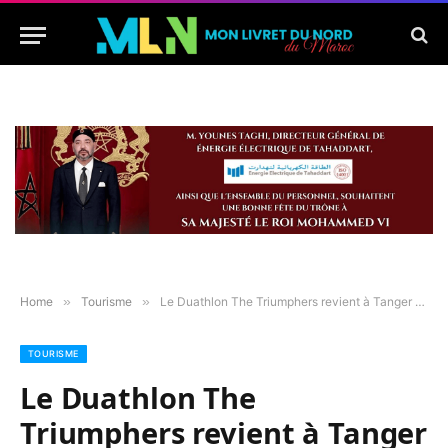
Home
»
Tourisme
»
Le Duathlon The Triumphers revient à Tanger – Un défi sportif entre terre et mer
TOURISME
Le Duathlon The
Triumphers revient à Tanger