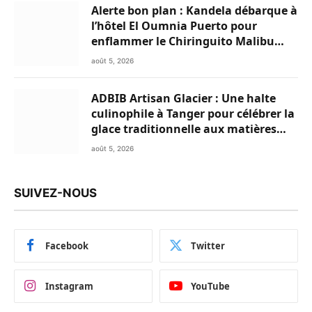
Alerte bon plan : Kandela débarque à
l’hôtel El Oumnia Puerto pour
enflammer le Chiringuito Malibu
Club
août 5, 2026
ADBIB Artisan Glacier : Une halte
culinophile à Tanger pour célébrer la
glace traditionnelle aux matières
premières de choix
août 5, 2026
SUIVEZ-NOUS
Facebook
Twitter
Instagram
YouTube