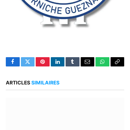
Facebook
Twitter
Pinterest
LinkedIn
Tumblr
Email
WhatsApp
Copy
Link
ARTICLES
SIMILAIRES