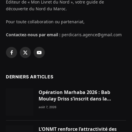
Éditeur de « Mon Livret du Nord », votre guide de
découverte du Nord du Maroc.
Pour toute collaboration ou partenariat,
Contactez-nous par email :
perdicaris.agence@gmail.com
Facebook
X
YouTube
(Twitter)
DERNIERS ARTICLES
Opération Marhaba 2026 : Bab
Moulay Driss s’inscrit dans la
dynamique nationale en faveur des
août 7, 2026
Marocains du Monde
L’ONMT renforce l’attractivité des