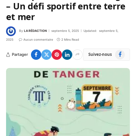
– Un défi sportif entre terre
et mer
By
LA RÉDACTION
septembre 5, 2025
Updated:
septembre 5,
2025
Aucun commentaire
2 Mins Read
Facebook
Suivez-nous
Partager