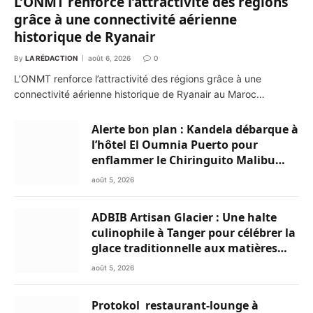
L’ONMT renforce l’attractivité des régions
grâce à une connectivité aérienne
historique de Ryanair
By
LA RÉDACTION
août 6, 2026
0
L’ONMT renforce l’attractivité des régions grâce à une
connectivité aérienne historique de Ryanair au Maroc…
Alerte bon plan : Kandela débarque à
l’hôtel El Oumnia Puerto pour
enflammer le Chiringuito Malibu
Club
août 5, 2026
ADBIB Artisan Glacier : Une halte
culinophile à Tanger pour célébrer la
glace traditionnelle aux matières
premières de choix
août 5, 2026
Protokol restaurant-lounge à