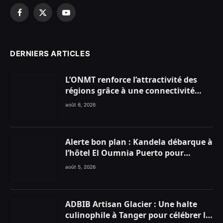
Facebook
X
YouTube
(Twitter)
DERNIERS ARTICLES
L’ONMT renforce l’attractivité des
régions grâce à une connectivité
aérienne historique de Ryanair
août 6, 2026
Alerte bon plan : Kandela débarque à
l’hôtel El Oumnia Puerto pour
enflammer le Chiringuito Malibu
août 5, 2026
Club
ADBIB Artisan Glacier : Une halte
culinophile à Tanger pour célébrer la