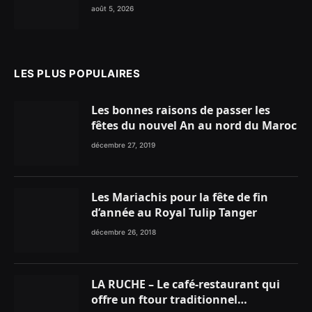
glace traditionnelle aux matières
août 5, 2026
premières de choix
LES PLUS POPULAIRES
Les bonnes raisons de passer les
fêtes du nouvel An au nord du Maroc
décembre 27, 2019
Les Mariachis pour la fête de fin
d’année au Royal Tulip Tanger
décembre 26, 2018
LA RUCHE – Le café-restaurant qui
offre un ftour traditionnel