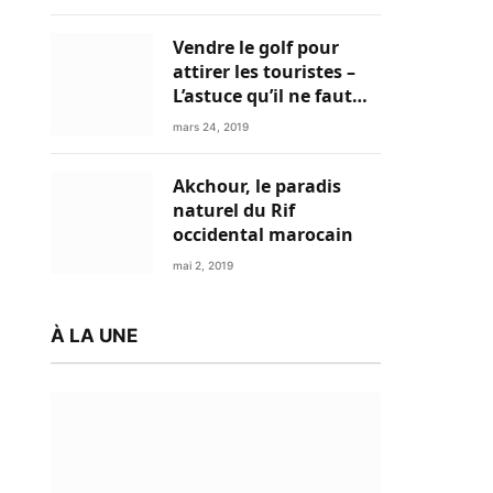
Vendre le golf pour
attirer les touristes –
L’astuce qu’il ne faut
plus négliger
mars 24, 2019
Akchour, le paradis
naturel du Rif
occidental marocain
mai 2, 2019
À LA UNE