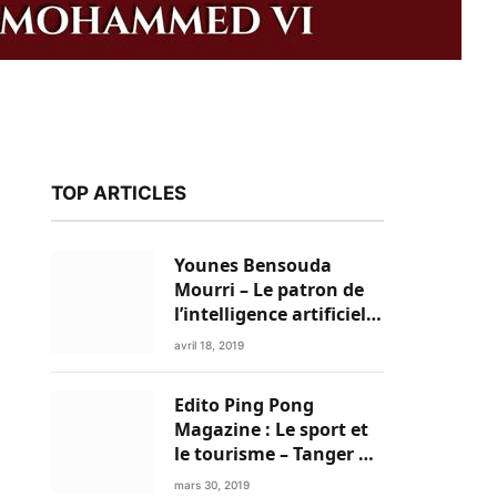
TOP ARTICLES
Younes Bensouda
Mourri – Le patron de
l’intelligence artificielle
est un Marocain
avril 18, 2019
Edito Ping Pong
Magazine : Le sport et
le tourisme – Tanger a
k
tout pour réussir!
mars 30, 2019