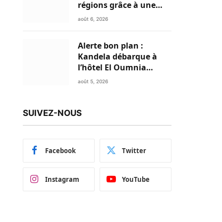
régions grâce à une
connectivité aérienne
août 6, 2026
historique de Ryanair
Alerte bon plan :
Kandela débarque à
l’hôtel El Oumnia
Puerto pour enflammer
août 5, 2026
le Chiringuito Malibu
Club
SUIVEZ-NOUS
Facebook
Twitter
Instagram
YouTube