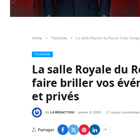
Home
»
Tourisme
»
La salle Royale du Royal Tulip Tanger
TOURISME
La salle Royale du R
faire briller vos é
et privés
By
LA RÉDACTION
janvier 9, 2026
Aucun commentair
Partager