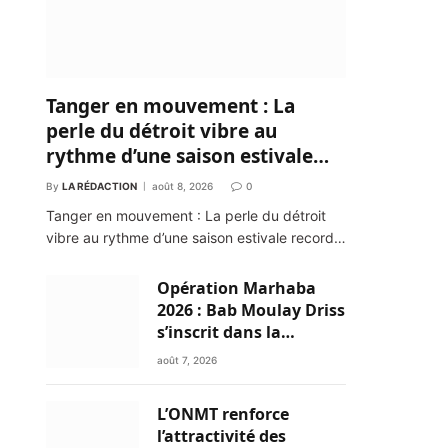
Tanger en mouvement : La
perle du détroit vibre au
rythme d’une saison estivale
record !
By
LA RÉDACTION
août 8, 2026
0
Tanger en mouvement : La perle du détroit
vibre au rythme d’une saison estivale record…
Opération Marhaba
2026 : Bab Moulay Driss
s’inscrit dans la
dynamique nationale
août 7, 2026
en faveur des
Marocains du Monde
L’ONMT renforce
l’attractivité des