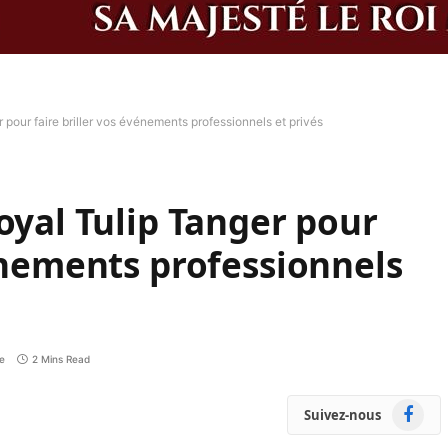
 pour faire briller vos événements professionnels et privés
oyal Tulip Tanger pour
vénements professionnels
e
2 Mins Read
Faceboo
Suivez-nous