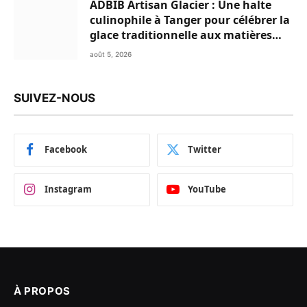
ADBIB Artisan Glacier : Une halte
culinophile à Tanger pour célébrer la
glace traditionnelle aux matières
premières de choix
août 5, 2026
SUIVEZ-NOUS
Facebook
Twitter
Instagram
YouTube
À PROPOS