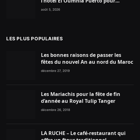
l’hôtel El Oumnia Puerto pour
enflammer le Chiringuito Malibu
août 5, 2026
Club
LES PLUS POPULAIRES
Les bonnes raisons de passer les
fêtes du nouvel An au nord du Maroc
décembre 27, 2019
Les Mariachis pour la fête de fin
d’année au Royal Tulip Tanger
décembre 26, 2018
LA RUCHE – Le café-restaurant qui