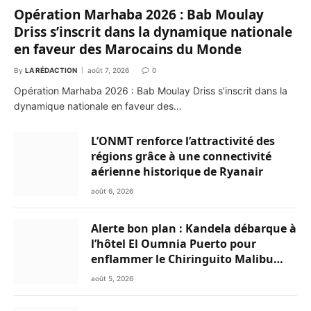
Opération Marhaba 2026 : Bab Moulay
Driss s’inscrit dans la dynamique nationale
en faveur des Marocains du Monde
By
LA RÉDACTION
août 7, 2026
0
Opération Marhaba 2026 : Bab Moulay Driss s’inscrit dans la
dynamique nationale en faveur des…
L’ONMT renforce l’attractivité des
régions grâce à une connectivité
aérienne historique de Ryanair
août 6, 2026
Alerte bon plan : Kandela débarque à
l’hôtel El Oumnia Puerto pour
enflammer le Chiringuito Malibu
Club
août 5, 2026