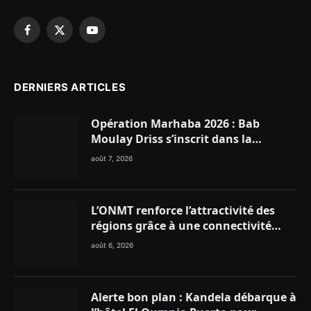
Facebook
X
YouTube
(Twitter)
DERNIERS ARTICLES
Opération Marhaba 2026 : Bab
Moulay Driss s’inscrit dans la
dynamique nationale en faveur des
août 7, 2026
Marocains du Monde
L’ONMT renforce l’attractivité des
régions grâce à une connectivité
aérienne historique de Ryanair
août 6, 2026
Alerte bon plan : Kandela débarque à