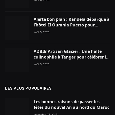
Alerte bon plan : Kandela débarque à
l’hôtel El Oumnia Puerto pour
enflammer le Chiringuito Malibu
août 5, 2026
Club
ADBIB Artisan Glacier : Une halte
culinophile à Tanger pour célébrer la
glace traditionnelle aux matières
août 5, 2026
premières de choix
LES PLUS POPULAIRES
Les bonnes raisons de passer les
fêtes du nouvel An au nord du Maroc
décembre 27, 2019