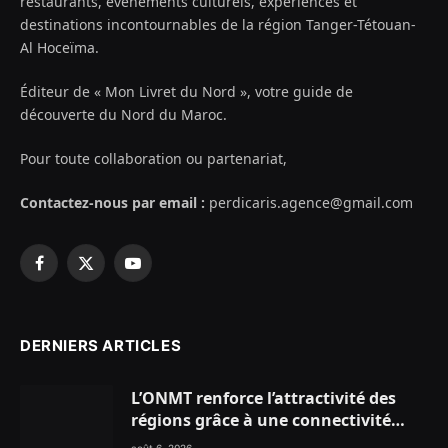
restaurants, événements culturels, expériences et
destinations incontournables de la région Tanger-Tétouan-
Al Hoceïma.
Éditeur de « Mon Livret du Nord », votre guide de
découverte du Nord du Maroc.
Pour toute collaboration ou partenariat,
Contactez-nous par email :
perdicaris.agence@gmail.com
Facebook
X
YouTube
(Twitter)
DERNIERS ARTICLES
L’ONMT renforce l’attractivité des
régions grâce à une connectivité
aérienne historique de Ryanair
août 6, 2026