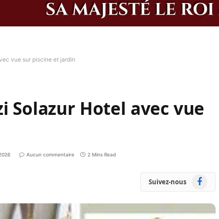
vec vue sur piscine et jardin
zi Solazur Hotel avec vue
 2026
Aucun commentaire
2 Mins Read
Faceboo
Suivez-nous