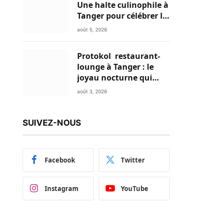
Une halte culinophile à
Tanger pour célébrer la
glace traditionnelle
août 5, 2026
aux matières premières
de choix
Protokol restaurant-
lounge à Tanger : le
joyau nocturne qui
réinvente vos soirées
août 3, 2026
SUIVEZ-NOUS
Facebook
Twitter
Instagram
YouTube