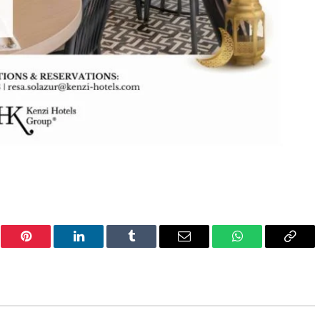
er
Pinterest
LinkedIn
Tumblr
Email
WhatsApp
Copy
Link