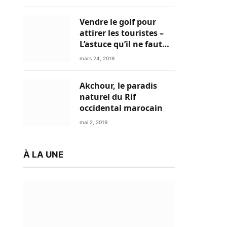
Vendre le golf pour
attirer les touristes –
L’astuce qu’il ne faut
plus négliger
mars 24, 2019
Akchour, le paradis
naturel du Rif
occidental marocain
mai 2, 2019
À LA UNE