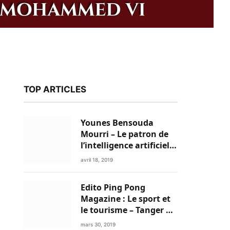
TOP ARTICLES
Younes Bensouda
Mourri – Le patron de
l’intelligence artificielle
est un Marocain
avril 18, 2019
Edito Ping Pong
k
Magazine : Le sport et
le tourisme – Tanger a
tout pour réussir!
mars 30, 2019