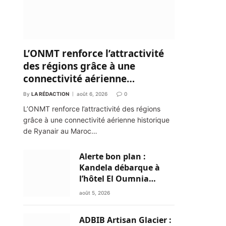
L’ONMT renforce l’attractivité
des régions grâce à une
connectivité aérienne
historique de Ryanair
By
LA RÉDACTION
août 6, 2026
0
L’ONMT renforce l’attractivité des régions
grâce à une connectivité aérienne historique
de Ryanair au Maroc…
Alerte bon plan :
Kandela débarque à
l’hôtel El Oumnia
Puerto pour enflammer
août 5, 2026
le Chiringuito Malibu
Club
ADBIB Artisan Glacier :