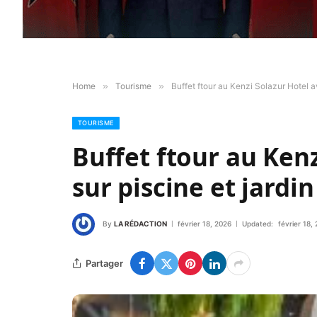
Home
»
Tourisme
»
Buffet ftour au Kenzi Solazur Hotel a
TOURISME
Buffet ftour au Ken
sur piscine et jardin
By
LA RÉDACTION
février 18, 2026
Updated:
février 18,
Partager