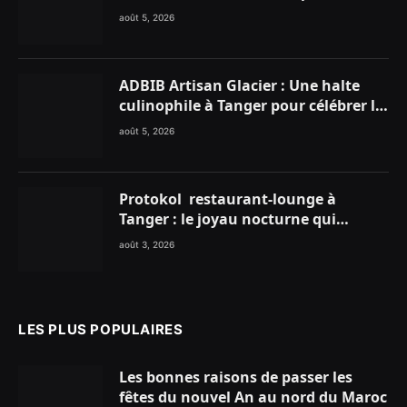
enflammer le Chiringuito Malibu
août 5, 2026
Club
ADBIB Artisan Glacier : Une halte
culinophile à Tanger pour célébrer la
glace traditionnelle aux matières
août 5, 2026
premières de choix
Protokol restaurant-lounge à
Tanger : le joyau nocturne qui
réinvente vos soirées
août 3, 2026
LES PLUS POPULAIRES
Les bonnes raisons de passer les
fêtes du nouvel An au nord du Maroc