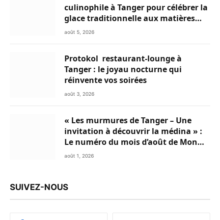
culinophile à Tanger pour célébrer la
glace traditionnelle aux matières
premières de choix
août 5, 2026
Protokol restaurant-lounge à
Tanger : le joyau nocturne qui
réinvente vos soirées
août 3, 2026
« Les murmures de Tanger – Une
invitation à découvrir la médina » :
Le numéro du mois d’août de Mon
Livret du Nord du Maroc est
août 1, 2026
disponible en Flipbook
SUIVEZ-NOUS