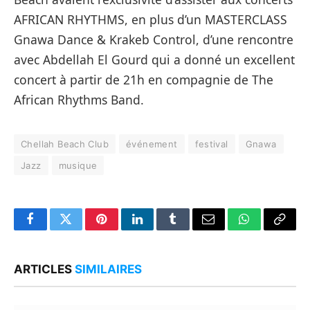
AFRICAN RHYTHMS, en plus d’un MASTERCLASS
Gnawa Dance & Krakeb Control, d’une rencontre
avec Abdellah El Gourd qui a donné un excellent
concert à partir de 21h en compagnie de The
African Rhythms Band.
Chellah Beach Club
événement
festival
Gnawa
Jazz
musique
Facebook
Twitter
Pinterest
LinkedIn
Tumblr
Email
WhatsApp
Copy
Link
ARTICLES
SIMILAIRES