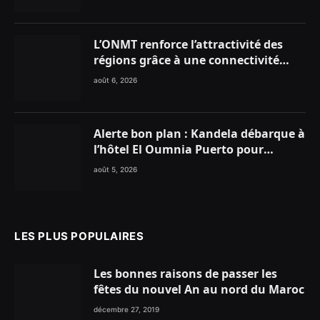
Marocains du Monde
L’ONMT renforce l’attractivité des
régions grâce à une connectivité
aérienne historique de Ryanair
août 6, 2026
Alerte bon plan : Kandela débarque à
l’hôtel El Oumnia Puerto pour
enflammer le Chiringuito Malibu
août 5, 2026
Club
LES PLUS POPULAIRES
Les bonnes raisons de passer les
fêtes du nouvel An au nord du Maroc
décembre 27, 2019