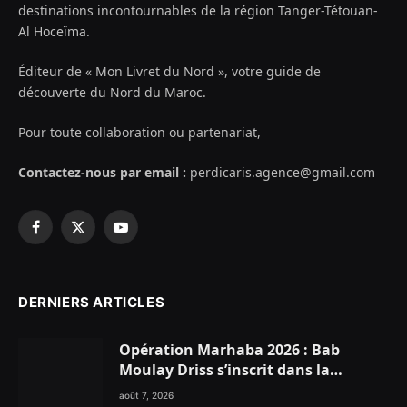
destinations incontournables de la région Tanger-Tétouan-
Al Hoceïma.
Éditeur de « Mon Livret du Nord », votre guide de
découverte du Nord du Maroc.
Pour toute collaboration ou partenariat,
Contactez-nous par email :
perdicaris.agence@gmail.com
Facebook
X
YouTube
(Twitter)
DERNIERS ARTICLES
Opération Marhaba 2026 : Bab
Moulay Driss s’inscrit dans la
dynamique nationale en faveur des
août 7, 2026