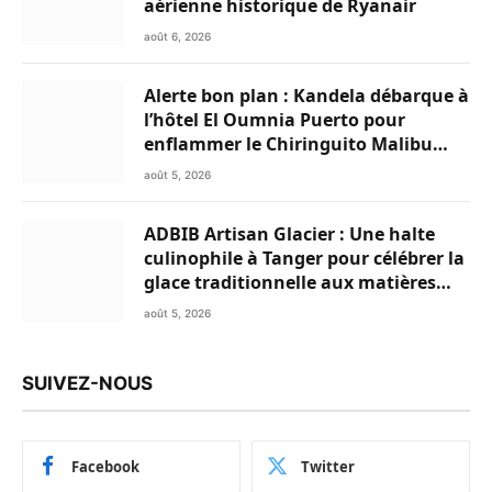
aérienne historique de Ryanair
août 6, 2026
Alerte bon plan : Kandela débarque à
l’hôtel El Oumnia Puerto pour
enflammer le Chiringuito Malibu
Club
août 5, 2026
ADBIB Artisan Glacier : Une halte
culinophile à Tanger pour célébrer la
glace traditionnelle aux matières
premières de choix
août 5, 2026
SUIVEZ-NOUS
Facebook
Twitter