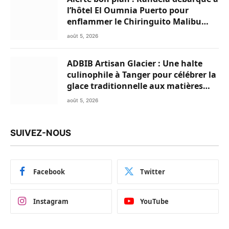
l’hôtel El Oumnia Puerto pour
enflammer le Chiringuito Malibu
Club
août 5, 2026
ADBIB Artisan Glacier : Une halte
culinophile à Tanger pour célébrer la
glace traditionnelle aux matières
premières de choix
août 5, 2026
SUIVEZ-NOUS
Facebook
Twitter
Instagram
YouTube