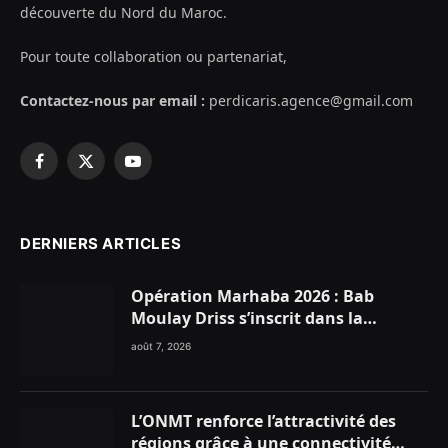
découverte du Nord du Maroc.
Pour toute collaboration ou partenariat,
Contactez-nous par email :
perdicaris.agence@gmail.com
Facebook
X
YouTube
(Twitter)
DERNIERS ARTICLES
Opération Marhaba 2026 : Bab
Moulay Driss s’inscrit dans la
dynamique nationale en faveur des
août 7, 2026
Marocains du Monde
L’ONMT renforce l’attractivité des
régions grâce à une connectivité