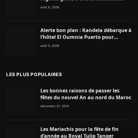
aérienne historique de Ryanair
août 6, 2026
Alerte bon plan : Kandela débarque à
l’hôtel El Oumnia Puerto pour
enflammer le Chiringuito Malibu
août 5, 2026
Club
LES PLUS POPULAIRES
Les bonnes raisons de passer les
fêtes du nouvel An au nord du Maroc
décembre 27, 2019
Les Mariachis pour la fête de fin
d’année au Royal Tulip Tanger