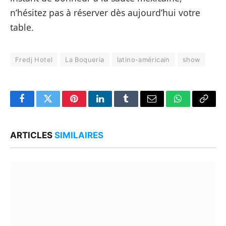
n’hésitez pas à réserver dès aujourd’hui votre
table.
Fredj Hotel
La Boqueria
latino-américain
show
Facebook
Twitter
Pinterest
LinkedIn
Tumblr
Email
WhatsApp
Copy
Link
ARTICLES
SIMILAIRES