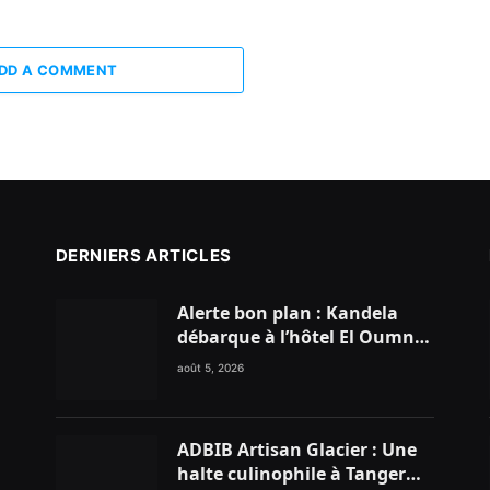
DD A COMMENT
DERNIERS ARTICLES
Alerte bon plan : Kandela
débarque à l’hôtel El Oumnia
Puerto pour enflammer le
août 5, 2026
Chiringuito Malibu Club
ADBIB Artisan Glacier : Une
halte culinophile à Tanger