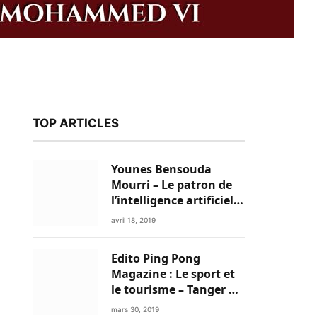
TOP ARTICLES
Younes Bensouda
Mourri – Le patron de
l’intelligence artificielle
est un Marocain
avril 18, 2019
Edito Ping Pong
k
Magazine : Le sport et
le tourisme – Tanger a
tout pour réussir!
mars 30, 2019