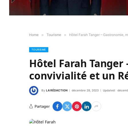
Home
»
Tourisme
»
Hôtel Farah Tanger – Gastronomie, mu
TOURISME
Hôtel Farah Tanger
convivialité et un R
By
LA RÉDACTION
décembre 28, 2023
Updated:
décemb
Partager