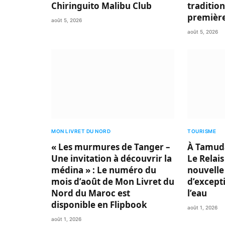
Chiringuito Malibu Club
traditio
première
août 5, 2026
août 5, 2026
MON LIVRET DU NORD
TOURISME
« Les murmures de Tanger –
À Tamuda
Une invitation à découvrir la
Le Relais
médina » : Le numéro du
nouvelle
mois d’août de Mon Livret du
d’excepti
Nord du Maroc est
l’eau
disponible en Flipbook
août 1, 2026
août 1, 2026