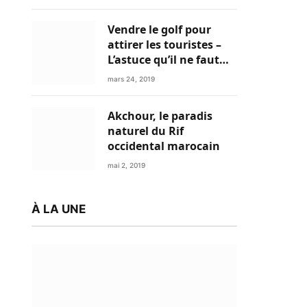
Vendre le golf pour
attirer les touristes –
L’astuce qu’il ne faut
plus négliger
mars 24, 2019
Akchour, le paradis
naturel du Rif
occidental marocain
mai 2, 2019
À LA UNE