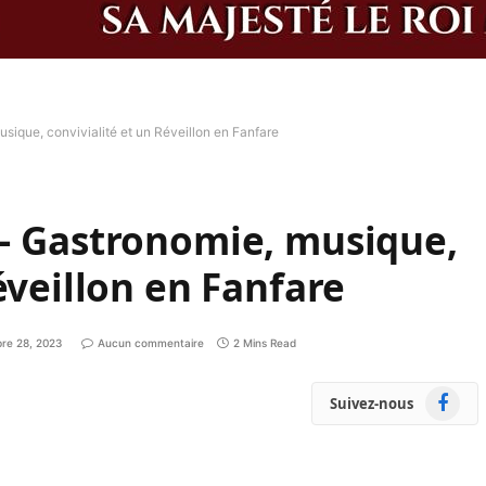
sique, convivialité et un Réveillon en Fanfare
 – Gastronomie, musique,
éveillon en Fanfare
re 28, 2023
Aucun commentaire
2 Mins Read
Faceboo
Suivez-nous