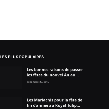
LES PLUS POPULAIRES
Les bonnes raisons de passer
les fêtes du nouvel An au
nord du Maroc
décembre 27, 2019
Les Mariachis pour la fête de
fin d’année au Royal Tulip