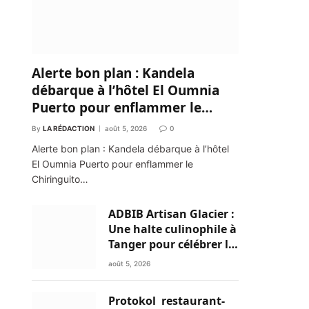
Alerte bon plan : Kandela
débarque à l’hôtel El Oumnia
Puerto pour enflammer le
Chiringuito Malibu Club
By
LA RÉDACTION
août 5, 2026
0
Alerte bon plan : Kandela débarque à l’hôtel
El Oumnia Puerto pour enflammer le
Chiringuito…
ADBIB Artisan Glacier :
Une halte culinophile à
Tanger pour célébrer la
glace traditionnelle
août 5, 2026
aux matières premières
de choix
Protokol restaurant-