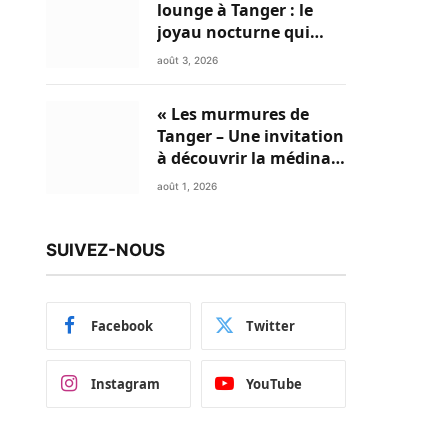
lounge à Tanger : le
joyau nocturne qui
réinvente vos soirées
août 3, 2026
« Les murmures de
Tanger – Une invitation
à découvrir la médina »
: Le numéro du mois
août 1, 2026
d’août de Mon Livret du
Nord du Maroc est
disponible en Flipbook
SUIVEZ-NOUS
Facebook
Twitter
Instagram
YouTube