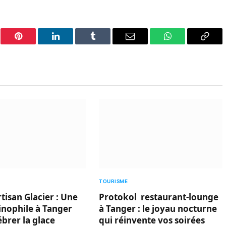
er
Pinterest
LinkedIn
Tumblr
Email
WhatsApp
Copy
Link
TOURISME
tisan Glacier : Une
Protokol restaurant-lounge
linophile à Tanger
à Tanger : le joyau nocturne
ébrer la glace
qui réinvente vos soirées