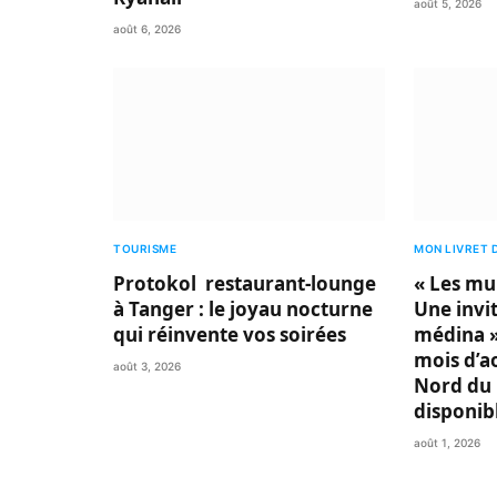
août 5, 2026
août 6, 2026
TOURISME
MON LIVRET 
Protokol restaurant-lounge
« Les mu
à Tanger : le joyau nocturne
Une invit
qui réinvente vos soirées
médina »
mois d’a
août 3, 2026
Nord du 
disponib
août 1, 2026