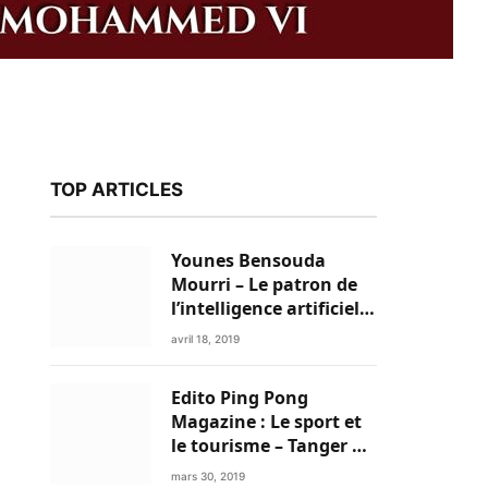
TOP ARTICLES
Younes Bensouda
Mourri – Le patron de
l’intelligence artificielle
est un Marocain
avril 18, 2019
Edito Ping Pong
Magazine : Le sport et
le tourisme – Tanger a
k
tout pour réussir!
mars 30, 2019