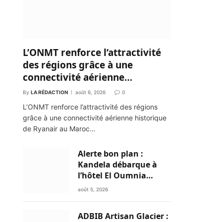
L’ONMT renforce l’attractivité
des régions grâce à une
connectivité aérienne
historique de Ryanair
By
LA RÉDACTION
août 6, 2026
0
L’ONMT renforce l’attractivité des régions
grâce à une connectivité aérienne historique
de Ryanair au Maroc…
Alerte bon plan :
Kandela débarque à
l’hôtel El Oumnia
Puerto pour enflammer
août 5, 2026
le Chiringuito Malibu
Club
ADBIB Artisan Glacier :