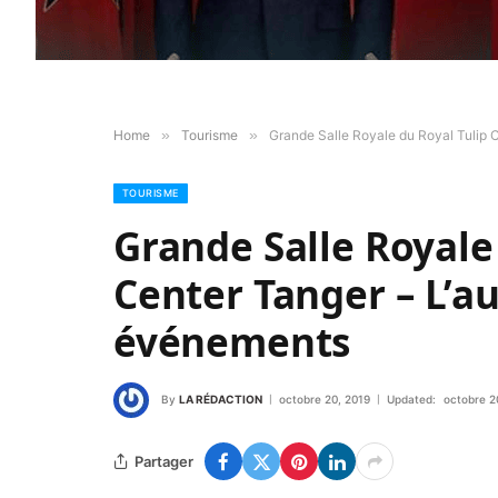
Home
»
Tourisme
»
Grande Salle Royale du Royal Tulip 
TOURISME
Grande Salle Royale 
Center Tanger – L’a
événements
By
LA RÉDACTION
octobre 20, 2019
Updated:
octobre 2
Partager