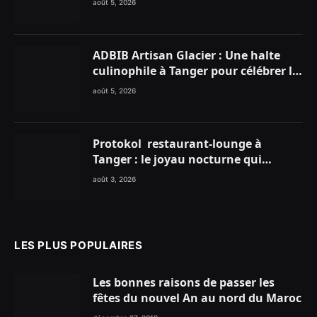
août 5, 2026
Club
ADBIB Artisan Glacier : Une halte
culinophile à Tanger pour célébrer la
glace traditionnelle aux matières
août 5, 2026
premières de choix
Protokol restaurant-lounge à
Tanger : le joyau nocturne qui
réinvente vos soirées
août 3, 2026
LES PLUS POPULAIRES
Les bonnes raisons de passer les
fêtes du nouvel An au nord du Maroc