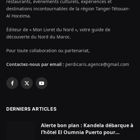
restaurants, événements culturels, expériences et
destinations incontournables de la région Tanger-Tétouan-
Al Hoceïma.
Éditeur de « Mon Livret du Nord », votre guide de
découverte du Nord du Maroc.
Pour toute collaboration ou partenariat,
Contactez-nous par email :
perdicaris.agence@gmail.com
Facebook
X
YouTube
(Twitter)
DERNIERS ARTICLES
Alerte bon plan : Kandela débarque à
l’hôtel El Oumnia Puerto pour
enflammer le Chiringuito Malibu