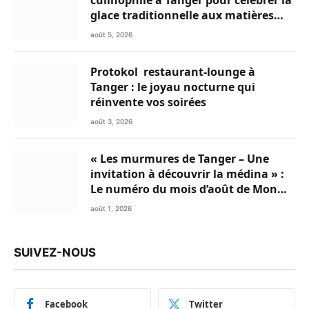
glace traditionnelle aux matières
premières de choix
août 5, 2026
Protokol restaurant-lounge à
Tanger : le joyau nocturne qui
réinvente vos soirées
août 3, 2026
« Les murmures de Tanger – Une
invitation à découvrir la médina » :
Le numéro du mois d’août de Mon
Livret du Nord du Maroc est
août 1, 2026
disponible en Flipbook
SUIVEZ-NOUS
Facebook
Twitter