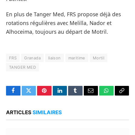
En plus de Tanger Med, FRS propose déjà des
rotations régulières avec Melilla, Nador et
Alhoceima, toujours au départ de Motril.
FRS
Granada
liaison
maritime
Mortil
TANGER MED
Facebook
Twitter
Pinterest
LinkedIn
Tumblr
Email
WhatsApp
Copy
Link
ARTICLES
SIMILAIRES