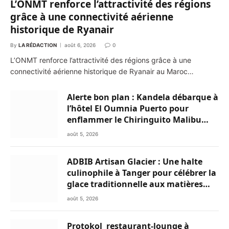
L’ONMT renforce l’attractivité des régions
grâce à une connectivité aérienne
historique de Ryanair
By
LA RÉDACTION
août 6, 2026
0
L’ONMT renforce l’attractivité des régions grâce à une
connectivité aérienne historique de Ryanair au Maroc…
Alerte bon plan : Kandela débarque à
l’hôtel El Oumnia Puerto pour
enflammer le Chiringuito Malibu
Club
août 5, 2026
ADBIB Artisan Glacier : Une halte
culinophile à Tanger pour célébrer la
glace traditionnelle aux matières
premières de choix
août 5, 2026
Protokol restaurant-lounge à