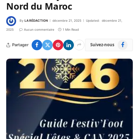
Nord du Maroc
By
LA RÉDACTION
décembre 21, 2025
Updated:
décembre 21,
2025
Aucun commentaire
1 Min Read
Facebook
Suivez-nous
Partager