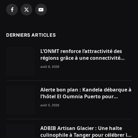
Facebook
X
YouTube
(Twitter)
DERNIERS ARTICLES
L’ONMT renforce l’attractivité des
régions grâce à une connectivité
aérienne historique de Ryanair
août 6, 2026
Alerte bon plan : Kandela débarque à
l’hôtel El Oumnia Puerto pour
enflammer le Chiringuito Malibu
août 5, 2026
Club
ADBIB Artisan Glacier : Une halte
culinophile à Tanger pour célébrer la