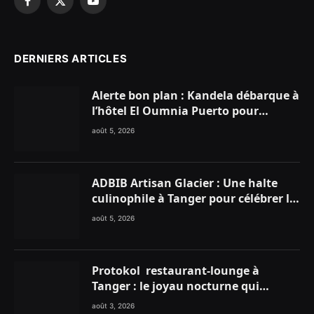
Facebook
X
YouTube
(Twitter)
DERNIERS ARTICLES
Alerte bon plan : Kandela débarque à
l’hôtel El Oumnia Puerto pour
enflammer le Chiringuito Malibu
août 5, 2026
Club
ADBIB Artisan Glacier : Une halte
culinophile à Tanger pour célébrer la
glace traditionnelle aux matières
août 5, 2026
premières de choix
Protokol restaurant-lounge à
Tanger : le joyau nocturne qui
réinvente vos soirées
août 3, 2026