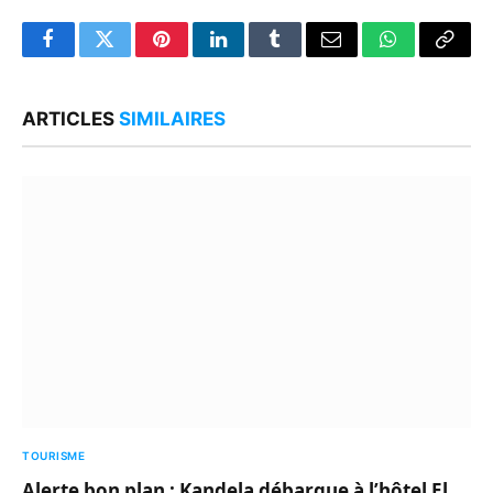
Facebook
Twitter
Pinterest
LinkedIn
Tumblr
Email
WhatsApp
Copy
Link
ARTICLES
SIMILAIRES
TOURISME
Alerte bon plan : Kandela débarque à l’hôtel El