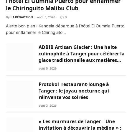
l’hôtel El Oumnia Puerto pour enflammer
le Chiringuito Malibu Club
By
LA RÉDACTION
août 5, 2026
0
Alerte bon plan : Kandela débarque à l’hôtel El Oumnia Puerto
pour enflammer le Chiringuito…
ADBIB Artisan Glacier : Une halte
culinophile à Tanger pour célébrer la
glace traditionnelle aux matières
premières de choix
août 5, 2026
Protokol restaurant-lounge à
Tanger : le joyau nocturne qui
réinvente vos soirées
août 3, 2026
« Les murmures de Tanger – Une
invitation à découvrir la médina » :