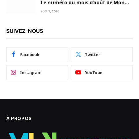
Le numéro du mois d’août de Mon
Livret du Nord du Maroc est
août 1, 2026
disponible en Flipbook
SUIVEZ-NOUS
Facebook
Twitter
Instagram
YouTube
À PROPOS