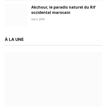
Akchour, le paradis naturel du Rif
occidental marocain
mai 2, 2019
À LA UNE