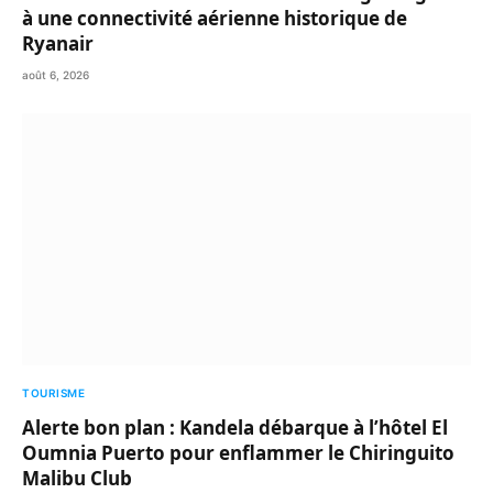
à une connectivité aérienne historique de
Ryanair
août 6, 2026
TOURISME
Alerte bon plan : Kandela débarque à l’hôtel El
Oumnia Puerto pour enflammer le Chiringuito
Malibu Club