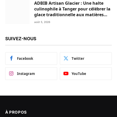
ADBIB Artisan Glacier : Une halte
culinophile à Tanger pour célébrer la
glace traditionnelle aux matières
premières de choix
août 5, 2026
SUIVEZ-NOUS
Facebook
Twitter
Instagram
YouTube
À PROPOS