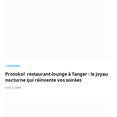
TOURISME
Protokol restaurant-lounge à Tanger : le joyau
nocturne qui réinvente vos soirées
août 3, 2026