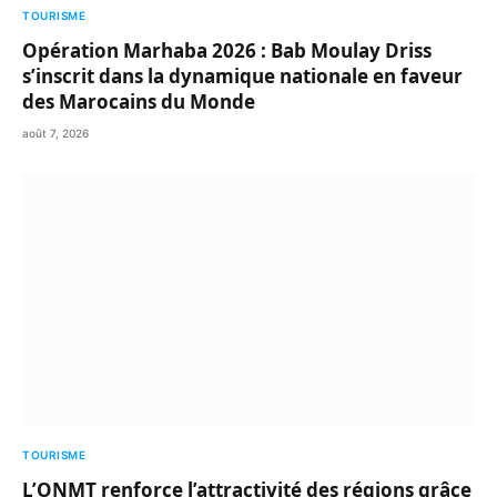
TOURISME
Opération Marhaba 2026 : Bab Moulay Driss
s’inscrit dans la dynamique nationale en faveur
des Marocains du Monde
août 7, 2026
TOURISME
L’ONMT renforce l’attractivité des régions grâce