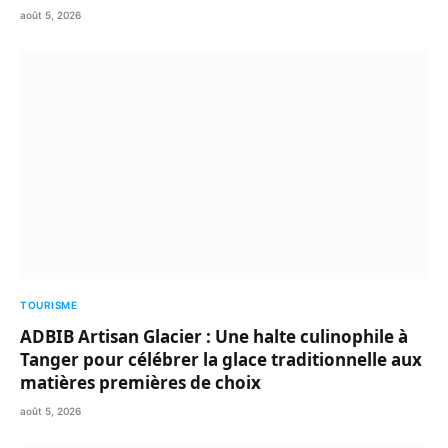
août 5, 2026
TOURISME
ADBIB Artisan Glacier : Une halte culinophile à
Tanger pour célébrer la glace traditionnelle aux
matières premières de choix
août 5, 2026