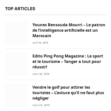
TOP ARTICLES
Younes Bensouda Mourri – Le patron
de l’intelligence artificielle est un
Marocain
avril 18, 2019
Edito Ping Pong Magazine : Le sport
et le tourisme – Tanger a tout pour
réussir!
mars 30, 2019
Vendre le golf pour attirer les
touristes – L’astuce qu’il ne faut plus
négliger
mars 24, 2019