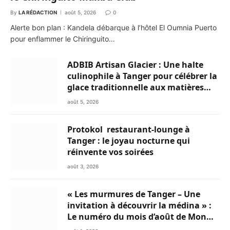
By
LA RÉDACTION
août 5, 2026
0
Alerte bon plan : Kandela débarque à l’hôtel El Oumnia Puerto
pour enflammer le Chiringuito…
ADBIB Artisan Glacier : Une halte
culinophile à Tanger pour célébrer la
glace traditionnelle aux matières
premières de choix
août 5, 2026
Protokol restaurant-lounge à
Tanger : le joyau nocturne qui
réinvente vos soirées
août 3, 2026
« Les murmures de Tanger – Une
invitation à découvrir la médina » :
Le numéro du mois d’août de Mon
Livret du Nord du Maroc est