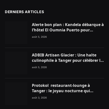
DERNIERS ARTICLES
Alerte bon plan : Kandela débarque à
l’hôtel El Oumnia Puerto pour
enflammer le Chiringuito Malibu
août 5, 2026
Club
ADBIB Artisan Glacier : Une halte
culinophile à Tanger pour célébrer la
glace traditionnelle aux matières
août 5, 2026
premières de choix
Protokol restaurant-lounge à
Tanger : le joyau nocturne qui
réinvente vos soirées
août 3, 2026