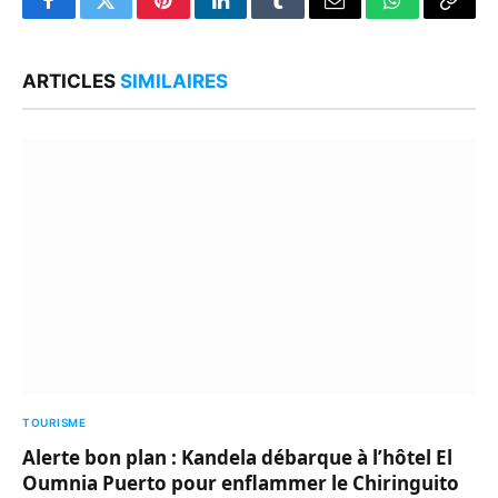
Facebook
Twitter
Pinterest
LinkedIn
Tumblr
Email
WhatsApp
Copy
Link
ARTICLES
SIMILAIRES
TOURISME
Alerte bon plan : Kandela débarque à l’hôtel El
Oumnia Puerto pour enflammer le Chiringuito