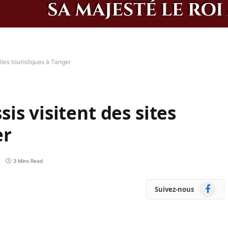
tes touristiques à Tanger
is visitent des sites
er
3 Mins Read
Faceboo
Suivez-nous