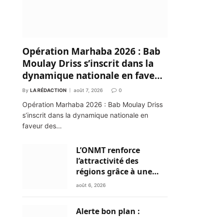
Opération Marhaba 2026 : Bab
Moulay Driss s’inscrit dans la
dynamique nationale en faveur
des Marocains du Monde
By
LA RÉDACTION
août 7, 2026
0
Opération Marhaba 2026 : Bab Moulay Driss
s’inscrit dans la dynamique nationale en
faveur des…
L’ONMT renforce
l’attractivité des
régions grâce à une
connectivité aérienne
août 6, 2026
historique de Ryanair
Alerte bon plan :