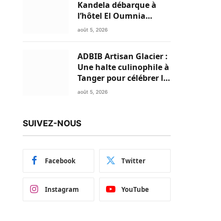
Kandela débarque à
l’hôtel El Oumnia
Puerto pour enflammer
août 5, 2026
le Chiringuito Malibu
Club
ADBIB Artisan Glacier :
Une halte culinophile à
Tanger pour célébrer la
glace traditionnelle
août 5, 2026
aux matières premières
de choix
SUIVEZ-NOUS
Facebook
Twitter
Instagram
YouTube