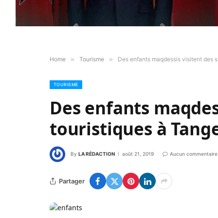
Home
»
Tourisme
»
Des enfants maqdessis visitent des si
TOURISME
Des enfants maqdess
touristiques à Tang
By
LA RÉDACTION
août 21, 2019
Aucun commentaire
Partager