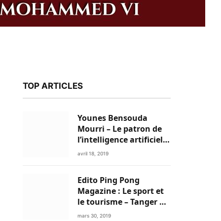
TOP ARTICLES
Younes Bensouda
Mourri – Le patron de
l’intelligence artificielle
est un Marocain
avril 18, 2019
Edito Ping Pong
k
Magazine : Le sport et
le tourisme – Tanger a
tout pour réussir!
mars 30, 2019