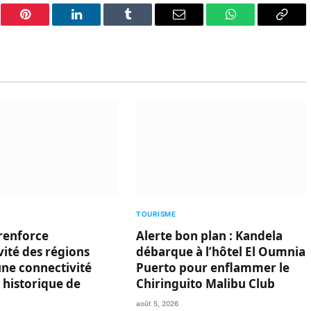
er
Pinterest
LinkedIn
Tumblr
Email
WhatsApp
Copy
Link
TOURISME
renforce
Alerte bon plan : Kandela
ivité des régions
débarque à l’hôtel El Oumnia
une connectivité
Puerto pour enflammer le
 historique de
Chiringuito Malibu Club
août 5, 2026