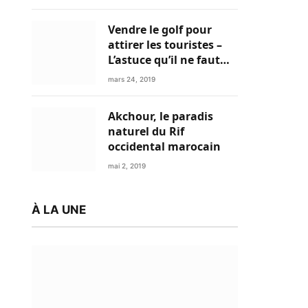
Vendre le golf pour
attirer les touristes –
L’astuce qu’il ne faut
plus négliger
mars 24, 2019
Akchour, le paradis
naturel du Rif
occidental marocain
mai 2, 2019
À LA UNE