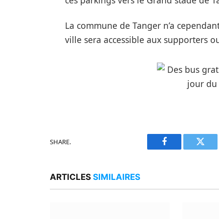
ces parkings vers le Grand stade de T
La commune de Tanger n’a cependant p
ville sera accessible aux supporters o
SHARE.
Facebook
Twitt
ARTICLES
SIMILAIRES