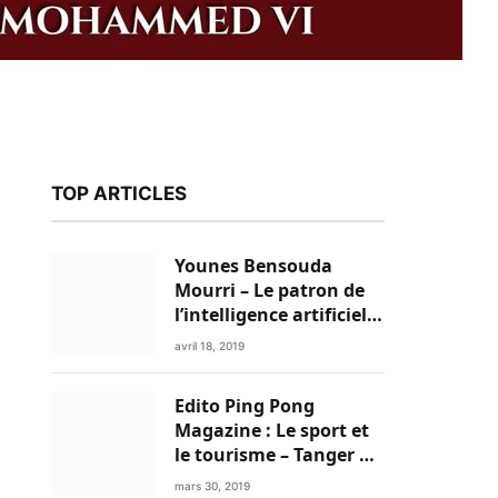
TOP ARTICLES
Younes Bensouda
Mourri – Le patron de
l’intelligence artificielle
est un Marocain
avril 18, 2019
Edito Ping Pong
k
Magazine : Le sport et
le tourisme – Tanger a
tout pour réussir!
mars 30, 2019