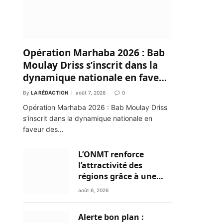
Opération Marhaba 2026 : Bab
Moulay Driss s’inscrit dans la
dynamique nationale en faveur
des Marocains du Monde
By
LA RÉDACTION
août 7, 2026
0
Opération Marhaba 2026 : Bab Moulay Driss
s’inscrit dans la dynamique nationale en
faveur des…
L’ONMT renforce
l’attractivité des
régions grâce à une
connectivité aérienne
août 6, 2026
historique de Ryanair
Alerte bon plan :