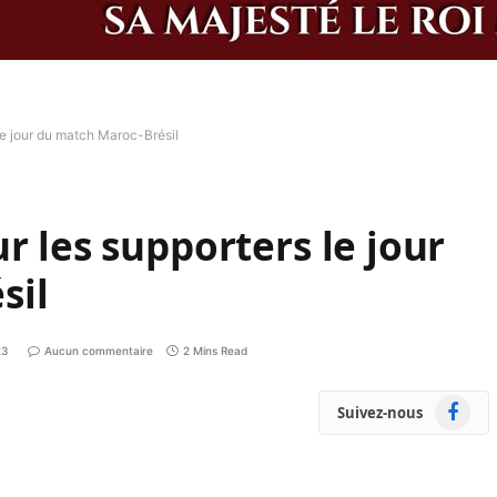
le jour du match Maroc-Brésil
r les supporters le jour
sil
23
Aucun commentaire
2 Mins Read
Faceboo
Suivez-nous