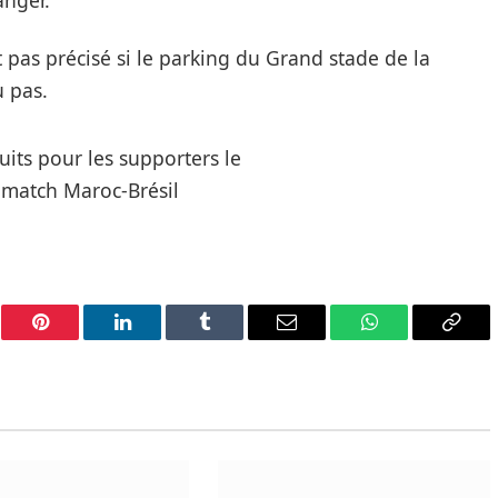
anger.
as précisé si le parking du Grand stade de la
u pas.
er
Pinterest
LinkedIn
Tumblr
Email
WhatsApp
Copy
Link