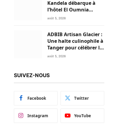
Kandela débarque à
l’hôtel El Oumnia
Puerto pour enflammer
août 5, 2026
le Chiringuito Malibu
Club
ADBIB Artisan Glacier :
Une halte culinophile à
Tanger pour célébrer la
glace traditionnelle
août 5, 2026
aux matières premières
de choix
SUIVEZ-NOUS
Facebook
Twitter
Instagram
YouTube