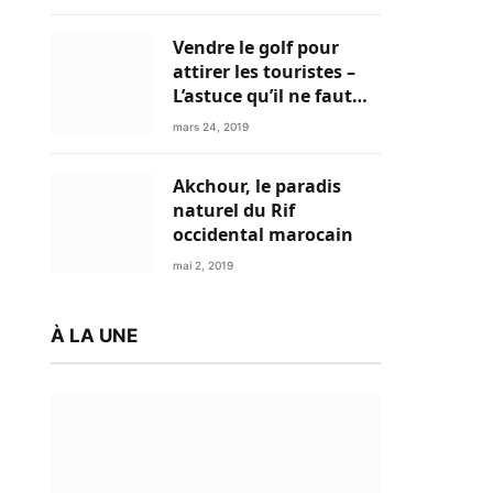
Vendre le golf pour
attirer les touristes –
L’astuce qu’il ne faut
plus négliger
mars 24, 2019
Akchour, le paradis
naturel du Rif
occidental marocain
mai 2, 2019
À LA UNE