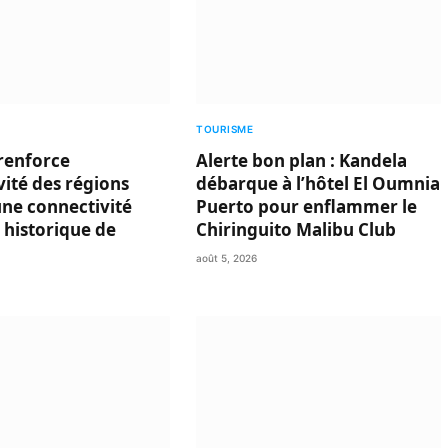
TOURISME
renforce
Alerte bon plan : Kandela
ivité des régions
débarque à l’hôtel El Oumnia
une connectivité
Puerto pour enflammer le
 historique de
Chiringuito Malibu Club
août 5, 2026